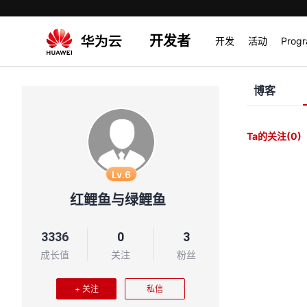
开发者
开发
活动
Prog
博客
Ta的关注
(0)
Lv.6
红鲤鱼与绿鲤鱼
3336
0
3
成长值
关注
粉丝
+ 关注
私信