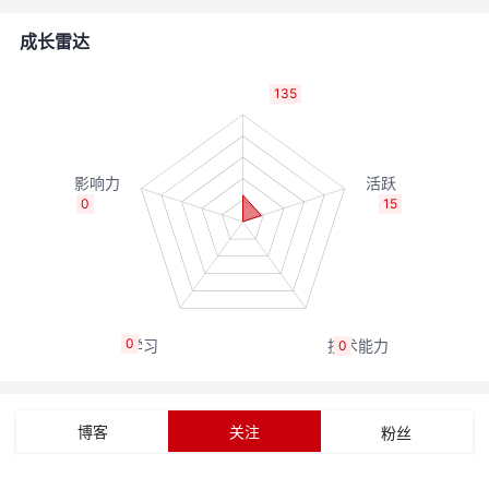
者
成长雷达
我
135
的
我
博
的
我
0
15
客
论
的
我
坛
圈
的
我
0
0
子
直
的
我
我
播
活
的
博客
关注
粉丝
我
动
关
的