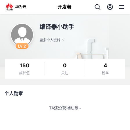
开发者
返
编译器小助手
回
更多个人资料
Lv.2
150
0
4
个
成长值
关注
粉丝
我
人
个人勋章
的
主
TA还没获得勋章~
开
页
发