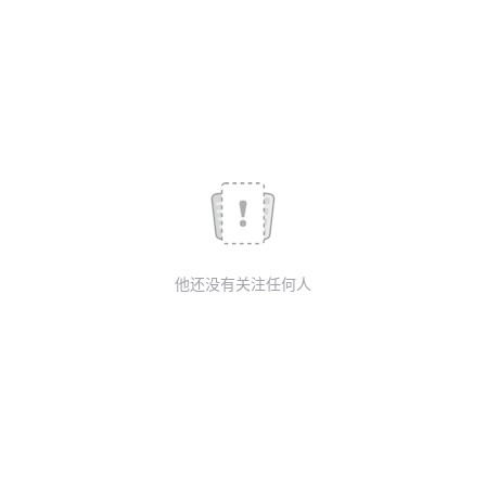
我
注
的
开
的
Programs
发
支
者
持
学
我
堂
他还没有关注任何人
的
我
我
技
的
的
我
术
云
课
的
我
支
声
程
认
的
我