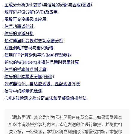
主成分分析(K-L变换)与信号的分解与合成(滤波)
我
注
的
开
矩阵奇异值分解(SVD)及应用
离散正交变换及其应用
的
Programs
发
信号功率谱估计
信号的双谱分析
支
者
短时傅里叶变换时变功率谱分析
线性调频Z变换与细化频谱
持
学
使用FFT计算滑动平均(MA)模型参数
希尔伯特(Hilbert)变换信号瞬时频率计算
我
堂
信号的样本熵序列计算
信号的经验模态分解(EMD)
的
我
我
滤波器设计、自适应滤波、匹配滤波方法
信号中的能量包检测
技
的
的
我
心电R波检测之差分奇点法和局部极值排除法
术
云
课
的
我
【版权声明】本文为华为云社区用户转载文章，如果您发现本
支
声
程
认
的
我
社区中有涉嫌抄袭的内容，欢迎发送邮件进行举报，并提供相
关证据，一经查实，本社区将立刻删除涉嫌侵权内容，举报邮