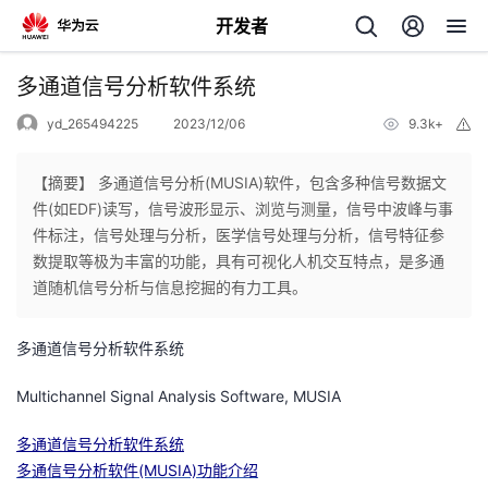
开发者
返
多通道信号分析软件系统
回
yd_265494225
2023/12/06
9.3k+
举
报
【摘要】 多通道信号分析(MUSIA)软件，包含多种信号数据文
件(如EDF)读写，信号波形显示、浏览与测量，信号中波峰与事
件标注，信号处理与分析，医学信号处理与分析，信号特征参
个
数提取等极为丰富的功能，具有可视化人机交互特点，是多通
道随机信号分析与信息挖掘的有力工具。
我
人
多通道信号分析软件系统
的
主
Multichannel Signal Analysis Software, MUSIA
开
页
多通道信号分析软件系统
多通信号分析软件(MUSIA)功能介绍
发