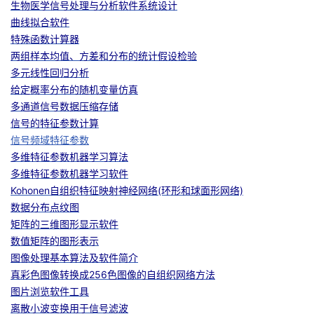
生物医学信号处理与分析软件系统设计
曲线拟合软件
者
特殊函数计算器
两组样本均值、方差和分布的统计假设检验
我
多元线性回归分析
给定概率分布的随机变量仿真
的
我
多通道信号数据压缩存储
信号的特征参数计算
博
的
我
信号频域特征参数
多维特征参数机器学习算法
客
论
的
我
多维特征参数机器学习软件
Kohonen自组织特征映射神经网络(环形和球面形网络)
坛
圈
的
我
数据分布点纹图
矩阵的三维图形显示软件
子
直
的
我
数值矩阵的图形表示
图像处理基本算法及软件简介
我
播
活
的
真彩色图像转换成256色图像的自组织网络方法
图片浏览软件工具
我
动
关
的
离散小波变换用于信号滤波