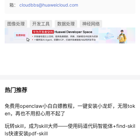
持
建
证
实
的
箱：
cloudbbs@huaweicloud.com
议
验
收
图像处理
开发工具
数据处理
神经网络
藏
热门推荐
免费用openclaw小白白嫖教程，一键安装小龙虾，无限tok
en，再也不用担心用不起了
玩转skill，成为skill大师——使用码道代码智能体+find-skil
ls快速安装pdf-skill