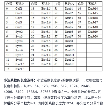
者
我
的
我
博
的
我
客
论
的
我
坛
圈
的
我
子
直
的
我
小波系数的长度选择：
小波系数长度是2的整数次幂，可以根据信号
长度和特性，从32、64、128、256、512、1024、2048、
我
播
活
的
4096、8192、16384、32768中选择之一。小波系数的长度决定
了信号分量的个数，如果小波系数的长度为2的k次方，那么信号分
我
动
关
的
解后的分量个数为k-1，如小波系数长度为1024，那么信号分量个数