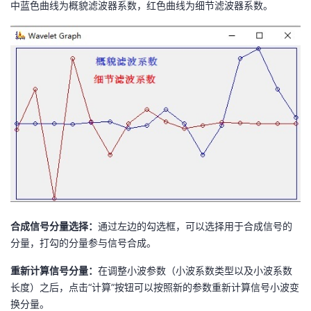
中蓝色曲线为概貌滤波器系数，红色曲线为细节滤波器系数。
持
建
证
实
的
议
验
收
藏
合成信号分量选择：
通过左边的勾选框，可以选择用于合成信号的
分量，打勾的分量参与信号合成。
重新计算信号分量：
在调整小波参数（小波系数类型以及小波系数
长度）之后，点击“计算”按钮可以按照新的参数重新计算信号小波变
换分量。