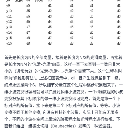
首先是长度为N的全部向量，接着是长度为N/2的光滑向量，再接着
是长度为N/4的“光滑-光滑”向量，这样一直下去直到一个数目非常
小的（通常为2）的“光滑-光滑-…-光滑”分量留下来。这个过程有时
称为“角锥形算法”。上述框图表示中，di一旦产生就保留到下一级，
终点永远是两个S，所以细节分量在这个过程中逐步积累起来了。
一
维小波变换很容易就可以扩展到多维小波变换，一个d维数组的小波
变换根据其下标顺序的做一维小波变换即可完成，首先是第一个下
标对应的所有值，接下来是第二个下标对应的所有值，等等。
小波
变换不同于其他变换, 它没有独特的小波集，实际上可能有无限多
个，不同的小波在空间上局域的疏密程度和光滑程度进行权衡。下
面我们给出一组德比切斯（Daubechies）发明的一种滤波器。