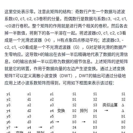
这里空处表示零。注意此矩阵的结构：奇数行产生一个数据与滤波
系数c0, c1, c2, c3卷积的分量，而偶数行是数据与系数c3, -c2, c1,
-c0进行卷积。整个矩阵的作用就是进行两个相关的卷积，然后各去
掉一半数值，将剩下的各一半溶在一起。
将滤波器c0, c1, c2, c3看
成是一个光滑滤波器（H），H有点象四点移动平均；滤波器c3, -
c2, c1, -c0看成是一个不光滑滤波器（G），G对足够光滑的数据产
生零响应。这导致H的输出在去掉一半后精确地代表了数据的光滑信
息，G的输出去掉一半以后称为数据的细节信息。
上述矩阵的逆矩阵
就是它的转置，作用于数据向量的左边产生逆变换。通过上述变换
矩阵T可以定义离散小波变换（DWT），DWT的输出可通过分级地
应用上述小波系数矩阵而得到，可用如下框图来表示该过程：