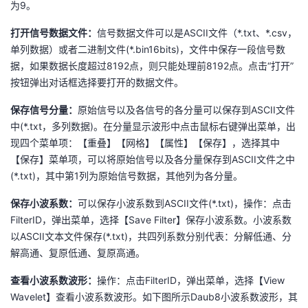
为9。
我
注
的
开
打开信号数据文件：
信号数据文件可以是ASCII文件（*.txt、*.csv，
的
Programs
发
单列数据）或者二进制文件(*.bin16bits)，文件中保存一段信号数
据，如果数据长度超过8192点，则只能处理前8192点。点击“打开”
支
者
按钮弹出对话框选择要打开的数据文件。
保存信号分量：
原始信号以及各信号的各分量可以保存到ASCII文件
持
学
中(*.txt，多列数据)。在分量显示波形中点击鼠标右键弹出菜单，出
现四个菜单项：【重叠】【网格】【属性】【保存】，选择其中
我
堂
【保存】菜单项，可以将原始信号以及各分量保存到ASCII文件之中
(*.txt)，其中第1列为原始信号数据，其他列为各分量。
的
我
我
保存小波系数：
可以保存小波系数到ASCII文件(*.txt)，操作：点击
技
的
的
我
FilterID，弹出菜单，选择【Save Filter】保存小波系数。小波系数
以ASCII文本文件保存(*.txt)，共四列系数分别代表：分解低通、分
术
云
课
的
我
解高通、复原低通、复原高通。
查看小波系数波形：
操作：点击FilterID，弹出菜单，选择【View
支
声
程
认
的
我
Wavelet】查看小波系数波形。如下图所示Daub8小波系数波形，其