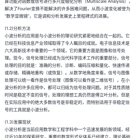
算功能对函数或信号进行多尺度细化分析（Multiscale Analysis），
解决了Fourier变换不能解决的许多困难问题，从而小波变化被誉为
“数学显微镜”，它是调和分析发展史上里程碑式的进展。
(1.2)
分析方法
小波分析的应用是与小波分析的理论研究紧密地结合在一起的。它
已经在科技信息产业领域取得了令人瞩目的成就。电子信息技术是
六大高新技术中重要的一个领域，它的重要方面是图像和信号处
理。现今，信号处理已经成为当代科学技术工作的重要部分，信号
处理的目的就是：准确的分析、诊断、编码压缩和量化、快速传递
或存储、精确地重构（或恢复）。从数学地角度来看，信号与图像
处理可以统一看作是信号处理（图像可以看作是二维信号），在小
波分析的许多应用中，都可以归结为信号处理问题。对于其性质随
时间是稳定不变的信号，处理的理想工具仍然是傅立叶分析。但是
在实际应用中的绝大多数信号是非稳定的，而特别适用于非稳定信
号的工具就是小波分析。
(1.3)发展现状
小波分析是当前应用数学和工程学科中一个迅速发展的新领域，经
过近10年的探索研究，重要的数学形式化体系已经建立，理论基础