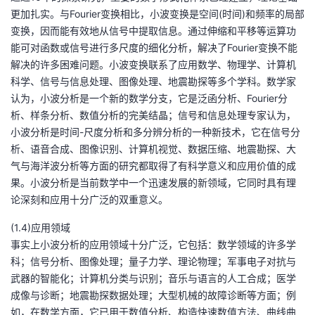
更加扎实。与Fourier变换相比，小波变换是空间(时间)和频率的局部
变换，因而能有效地从信号中提取信息。通过伸缩和平移等运算功
能可对函数或信号进行多尺度的细化分析，解决了Fourier变换不能
解决的许多困难问题。小波变换联系了应用数学、物理学、计算机
科学、信号与信息处理、图像处理、地震勘探等多个学科。数学家
认为，小波分析是一个新的数学分支，它是泛函分析、Fourier分
析、样条分析、数值分析的完美结晶；信号和信息处理专家认为，
小波分析是时间-尺度分析和多分辨分析的一种新技术，它在信号分
析、语音合成、图像识别、计算机视觉、数据压缩、地震勘探、大
气与海洋波分析等方面的研究都取得了有科学意义和应用价值的成
果。小波分析是当前数学中一个迅速发展的新领域，它同时具有理
论深刻和应用十分广泛的双重意义。
(1.4)应用领域
事实上小波分析的应用领域十分广泛，它包括：数学领域的许多学
科；信号分析、图像处理；量子力学、理论物理；军事电子对抗与
武器的智能化；计算机分类与识别；音乐与语言的人工合成；医学
成像与诊断；地震勘探数据处理；大型机械的故障诊断等方面；例
如，在数学方面，它已用于数值分析、构造快速数值方法、曲线曲