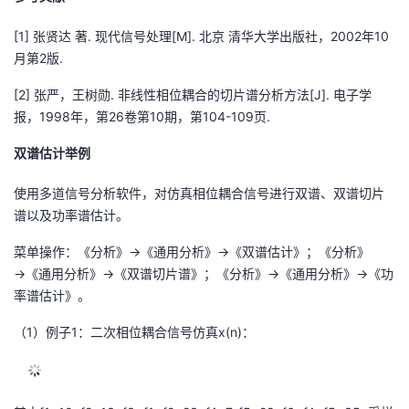
议
注
验
收
[1] 张贤达 著. 现代信号处理[M]. 北京 清华大学出版社，2002年10
月第2版.
藏
[2] 张严，王树勋. 非线性相位耦合的切片谱分析方法[J]. 电子学
报，1998年，第26卷第10期，第104-109页.
双谱估计举例
使用多道信号分析软件，对仿真相位耦合信号进行双谱、双谱切片
谱以及功率谱估计。
菜单操作：《分析》→《通用分析》→《双谱估计》；《分析》
→《通用分析》→《双谱切片谱》；《分析》→《通用分析》→《功
率谱估计》。
（1）例子1：二次相位耦合信号仿真x(n)：