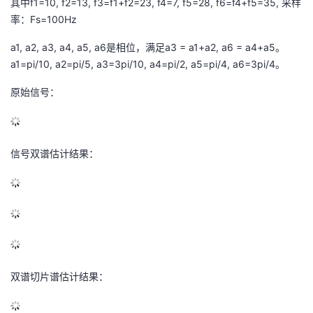
其中f
1
=10, f
2
=13, f
3
=f
1
+f
2
=23, f
4
=7, f
5
=28, f
6
=f
4
+f
5
=35, 采样
率：Fs=100Hz
a
1
, a
2
, a
3
, a
4
, a
5
, a
6
是相位，满足a
3
= a
1
+a
2
, a
6
= a
4
+a
5
。
a
1
=pi/10, a
2
=pi/5, a
3
=3pi/10, a
4
=pi/2, a
5
=pi/4, a
6
=3pi/4。
原始信号：
信号双谱估计结果：
双谱切片谱估计结果：