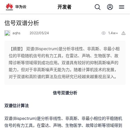
开发者
返
信号双谱分析
回
aqhs
2022/05/24
1.4w+
举
报
【摘要】 双谱(Bispectrum)是分析非线性、非高斯、非最小相
位的平稳随机信号的有力工具，在雷达、声呐、生物医学、故
障诊断等领域得到成功应用。双谱具有较好的抑制高斯噪声的
个
能力，但对于非高斯噪声无能为力。随着计算机技术的发展，
对于双谱和高阶谱的算法及应用研究已经越来越重视且深入。
我
人
信号双谱分析
我
的
主
双谱估计算法
我
的
开
页
双谱(Bispectrum)是分析非线性、非高斯、非最小相位的平稳随机
我
的
信号的有力工具，在雷达、声呐、生物医学、故障诊断等领域得到
开
发