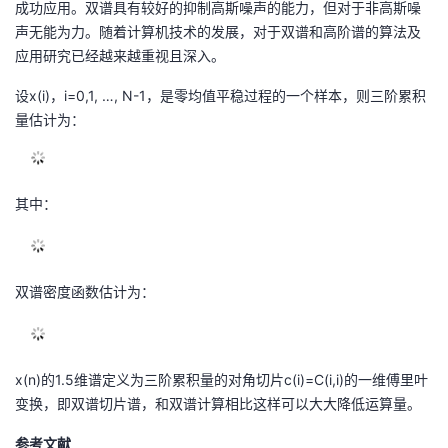
成功应用。双谱具有较好的抑制高斯噪声的能力，但对于非高斯噪
的
声无能为力。随着计算机技术的发展，对于双谱和高阶谱的算法及
Programs
发
者
应用研究已经越来越重视且深入。
支
者
我
设x(i)，i=0,1, …, N-1，是零均值平稳过程的一个样本，则三阶累积
量估计为：
持
学
的
我
我
堂
博
的
我
其中：
的
我
客
论
的
我
我
技
的
坛
圈
的
我
的
我
双谱密度函数估计为：
术
云
子
直
的
我
课
的
我
支
声
播
活
的
程
认
的
我
x(n)的1.5维谱定义为三阶累积量的对角切片c(i)=C(i,i)的一维傅里叶
变换，即双谱切片谱，和双谱计算相比这样可以大大降低运算量。
持
建
动
关
证
实
的
参考文献