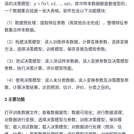
适的决策模型：y = f(x1, x2, …, xp)，其中样本数据都是数值型的，
者
一个数据集合就是一张大表格。软件包含以下功能模块：
（1）数据预处理：提取特征参数（用其他办法完成），整理特征参
我
数集合样本数据。
的
我
（2）构建决策模型：读入训练样本数据，计算变换参数，选择变换
方法，选择决策模型，训练模型，保存变换及模型参数。
博
的
我
（3）测试决策模型：读入测试样本数据，读入变换参数及决策模型
参数，执行决策计算，评价模型性能。
客
论
的
我
（4）使用决策模型：读入未分类数据，读入变换参数及决策模型参
坛
圈
的
我
数，计算决策结果，达到预测、估计、评价、分类之目的。
子
直
的
我
2 主要功能
我
播
活
的
打开训练数据文件；查看数据属性；数据可视化；进行数据清理；
对数据进行变换；选择决策模型与参数；训练决策模型；保存模
我
动
关
的
型；载入测试数据；载入决策模型；对数据进行处理（预测、估
值、分类）；查看数据处理结果；评价模型适用性；对未知输出数