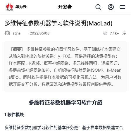
开发者
返
多维特征参数机器学习软件说明(MacLad)
回
aqhs
2022/05/08
7.4k+
举
报
【摘要】 多维特征参数的机器学习软件，基于训练样本集建立
从输入到输出的映射关系：y=F(X)。可供选择的决策模型有：
样本匹配、k近邻、概率神经网络、多元线性回归、逻辑回归、
个
多层前馈神经网络(BP)、自组织特征映射网络(SOM)、k-Mean
s聚类。同时软件提供样本数据的可视化展现方法，为用户对数
我
人
据开展交互分析、数据清洗和决策模型效果预判提供手段。
的
主
多维特征参数机器学习软件介绍
开
页
1 软件模块
发
多维特征参数机器学习软件的基本任务是：基于样本数据集建立合