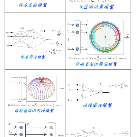
持
建
证
实
的
议
验
收
藏