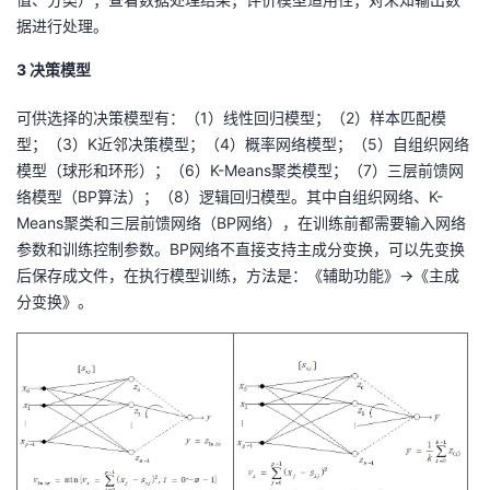
我
注
的
开
据进行处理。
3 决策模型
的
Programs
发
可供选择的决策模型有：（1）线性回归模型；（2）样本匹配模
支
者
型；（3）K近邻决策模型；（4）概率网络模型；（5）自组织网络
模型（球形和环形）；（6）K-Means聚类模型；（7）三层前馈网
持
学
络模型（BP算法）；（8）逻辑回归模型。其中自组织网络、K-
Means聚类和三层前馈网络（BP网络），在训练前都需要输入网络
我
堂
参数和训练控制参数。BP网络不直接支持主成分变换，可以先变换
后保存成文件，在执行模型训练，方法是：《辅助功能》->《主成
的
我
我
分变换》。
技
的
的
我
术
云
课
的
我
支
声
程
认
的
我