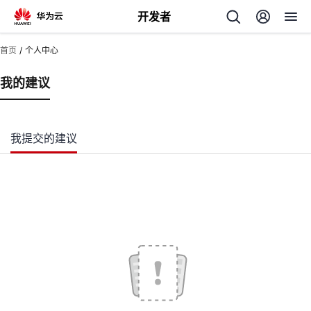
开发者
首页
/
个人中心
返
回
我的建议
我提交的建议
个
我
人
我
的
主
我
的
开
页
我
的
开
发