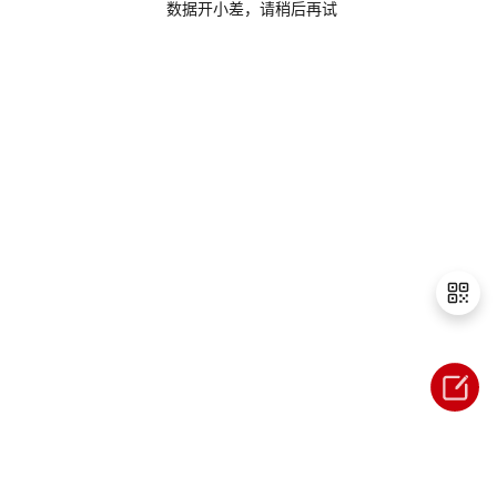
数据开小差，请稍后再试
的
Programs
发
者
支
者
我
持
学
的
我
我
堂
博
的
我
的
我
客
论
的
我
我
技
的
坛
圈
的
我
的
我
术
云
子
直
的
我
课
的
我
退
出
支
声
播
活
的
程
认
的
我
登
录
持
建
动
关
证
实
的