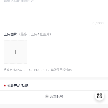
发
者
0
/1000
我
上传图片
（最多可上传
4
张图片）
我
的
我
的
博
我
的
论
客
格式支持JPG、JPEG、PNG、GIF，单张图不超过8M
我
的
圈
坛
我
的
直
子
关联产品/功能
的
活
播
我
添加标签
关
动
我