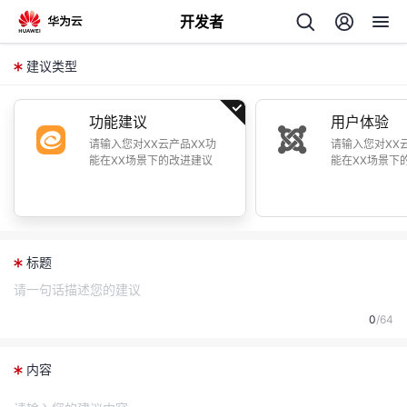
开发者
建议类型
功能建议
用户体验
请输入您对XX云产品XX功
请输入您对XX
能在XX场景下的改进建议
能在XX场景下
个
我
标题
人
的
主
0
/64
开
页
内容