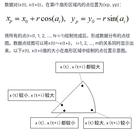
持
建
证
实
的
数据对(x(t), x(t+i))，在第i个扇形区域内的点位置为(x
p
, y
p
)：
议
验
收
藏
将所有的点(t=0, 1, 2, …, N-i-1)绘制完成后，形成数据分布的点纹
图。数据点纹图可以将x(t)～x(t+i)， i=1, 2, …, m的关系同时显示出
来。以下x(t), x(t+i)值的大小在扇形区域中绘制的点位置示意图。