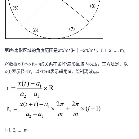
我
注
的
开
的
Programs
发
支
者
第i各扇形区域的角度范围是2π/m*(i-1)～2π/m*i，i=1, 2, …, m。
持
学
将数据x(t)～x(t+i)的关系在第i个扇形区域内表达，其方法是：以
我
堂
x(t)表示径长r，以x(t+i)表示辐角a
i
，绘制离散点。
的
我
我
技
的
的
我
术
云
课
的
我
支
声
程
认
的
我
i=1, 2, …, m。