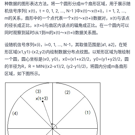
种数据的图形表达方法。将一个圆形分成m个扇形区域，用于展示随
者
机信号序列{ x(t)，t = 0, 1, 2, …, N-1 }中x(t)～x(t+i)，i = 1, 2, …,
m的关系，扇形中的一个点代表一个x(t)～x(t+i)数据对，x(t)与该点
的径长成正比，x(t+i)与扇区内该点的辐角成正比。在一个圆内可以
我
同时观察到延时i从1到m的x(t)～x(t+i)数据关系图。
的
我
设随机信号序列x(i)，i=0, 1, …, N-1，其取值范围是[a1, a2]，在矩
形区域(x1,y1)-(x2,y2)内绘制数据分布点纹图。以矩形区域为限绘制
博
的
我
一个圆，圆心坐标是(x0, y0)，x0=(x1+x2)/2，y0=(y1+y2)/2，圆
的半径为R，R = MIN((x2-x1)/2, (y2-y1)/2)，将圆内分成m各扇形
客
论
的
我
区域，如下图所示。
坛
圈
的
我
子
直
的
我
我
播
活
的
我
动
关
的