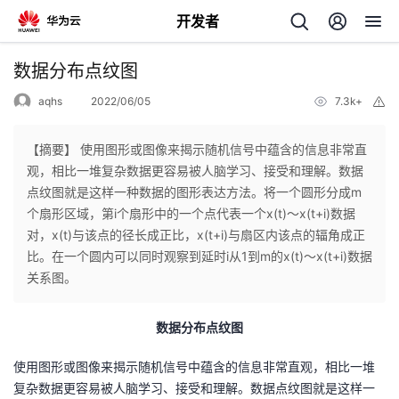
开发者
返
数据分布点纹图
回
aqhs
2022/06/05
7.3k+
举
报
【摘要】 使用图形或图像来揭示随机信号中蕴含的信息非常直
观，相比一堆复杂数据更容易被人脑学习、接受和理解。数据
点纹图就是这样一种数据的图形表达方法。将一个圆形分成m
个
个扇形区域，第i个扇形中的一个点代表一个x(t)～x(t+i)数据
对，x(t)与该点的径长成正比，x(t+i)与扇区内该点的辐角成正
我
人
比。在一个圆内可以同时观察到延时i从1到m的x(t)～x(t+i)数据
关系图。
的
主
数据分布点纹图
开
页
使用图形或图像来揭示随机信号中蕴含的信息非常直观，相比一堆
发
复杂数据更容易被人脑学习、接受和理解。数据点纹图就是这样一