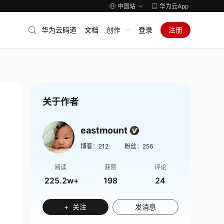
中国站
华为云App
华为云码道
文档
创作
登录
注册
关于作者
eastmount
博客：
212
粉丝：
256
阅读
获赞
评论
225.2w+
198
24
+ 关注
发消息