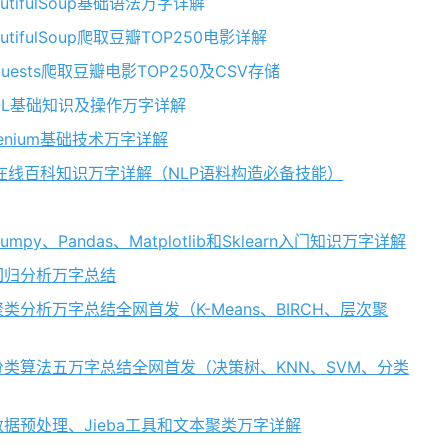
autifulSoup基础语法万字详解
utifulSoup爬取豆瓣TOP250电影详解
quests爬取豆瓣电影TOP250及CSV存储
ySQL基础知识及操作万字详解
elenium基础技术万字详解
ium爬取在线百科知识万字详解（NLP语料构造必备技能）
mpy、Pandas、Matplotlib和Sklearn入门知识万字详解
之回归分析万字总结
之聚类分析万字总结全网首发（K-Means、BIRCH、层次聚
习之分类算法五万字总结全网首发（决策树、KNN、SVM、分类
掘之数据预处理、Jieba工具和文本聚类万字详解