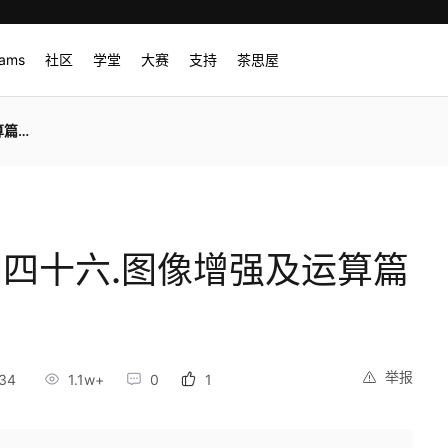
rams
社区
学堂
大赛
支持
茶思屋
化处理
壹] 四十六.图像增强及运算篇
举报
34
1.1w+
0
1