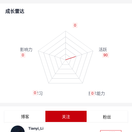
的
Programs
发
者
成长雷达
支
者
我
0
持
学
的
我
我
堂
博
的
我
0
90
的
我
客
论
的
我
我
技
的
坛
圈
的
我
的
我
0
0
术
云
子
直
的
我
课
的
我
支
声
播
活
的
程
认
的
我
博客
关注
粉丝
持
建
动
关
证
实
的
Tianyi_Li