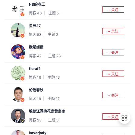
NB的老王
+ 关注
博客
40
主题
51
星辰27
+ 关注
博客
58
主题
2
我是卤蛋
+ 关注
博客
47
主题
23
floraff
+ 关注
博客
16
主题
13
伦语春秋
+ 关注
博客
19
主题
17
敏捷江湖桃花岛黄岛主
+ 关注
博客
23
主题
31
kaverjody