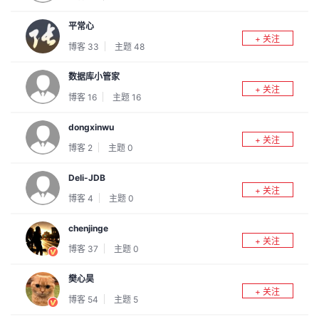
平常心
+ 关注
博客
33
主题
48
数据库小管家
+ 关注
博客
16
主题
16
dongxinwu
+ 关注
博客
2
主题
0
Deli-JDB
+ 关注
博客
4
主题
0
chenjinge
+ 关注
博客
37
主题
0
樊心昊
+ 关注
博客
54
主题
5