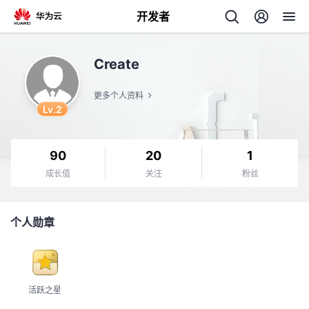
开发者
返
Create
回
更多个人资料
Lv.2
90
20
1
个
成长值
关注
粉丝
我
人
个人勋章
的
主
开
页
活跃之星
发