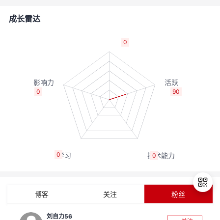
者
成长雷达
我
0
的
我
博
的
我
0
90
客
论
的
我
坛
圈
的
我
0
0
子
直
的
我
我
播
活
的
博客
关注
粉丝
我
动
关
的
刘自力56