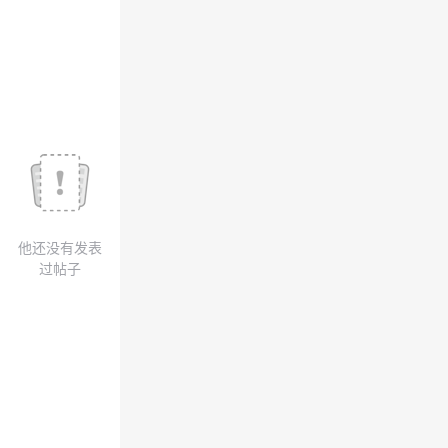
我
注
的
开
的
Programs
发
支
者
持
学
我
堂
他还没有发表
的
我
我
过帖子
技
的
的
我
术
云
课
的
我
支
声
程
认
的
我