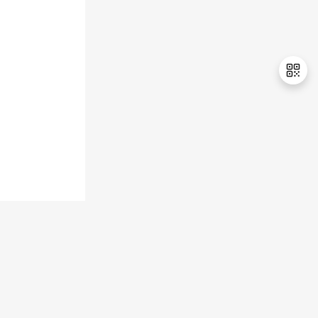
持
建
证
实
的
议
验
收
藏
退
出
登
录