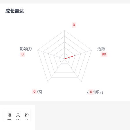
者
成长雷达
我
0
的
我
博
的
我
0
90
客
论
的
我
坛
圈
的
我
0
0
子
直
的
我
我
播
活
的
博
关
粉
客
注
丝
我
动
关
的