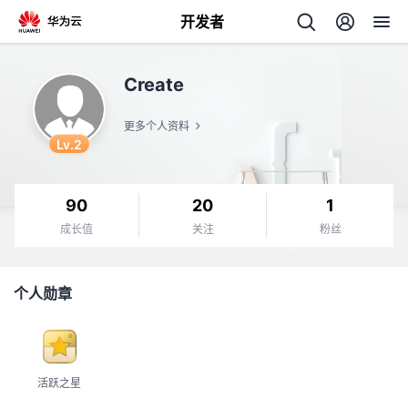
开发者
返
Create
回
更多个人资料
Lv.2
90
20
1
个
成长值
关注
粉丝
我
人
个人勋章
的
主
开
页
活跃之星
发