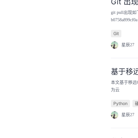
Git 
git pull出现如下
b0758a899cf0
Git
星辰27
基于移远
本文基于移远Que
为云
Python
星辰27