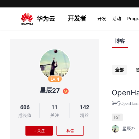
开发者
开发
活动
Prog
博客
全部
Lv.4
星辰27
Open
进行OpenHar
606
11
142
成长值
关注
粉丝
IoT
星辰27
+ 关注
私信