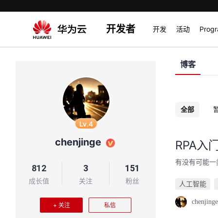
开发者
开发
活动
Prog
博客
全部
Lv.4
chenjinge
RPA入
有没有可能一
812
3
151
成长值
关注
粉丝
人工智能
chenjinge
+ 关注
私信