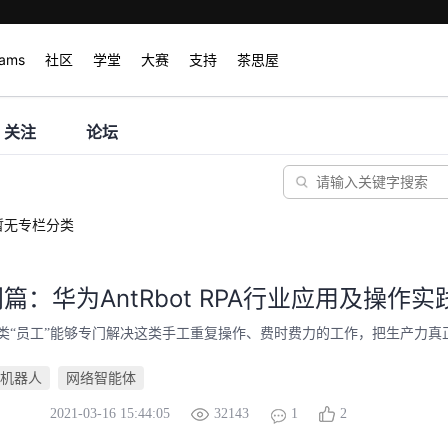
rams
社区
学堂
大赛
支持
茶思屋
关注
论坛
暂无专栏分类
门篇：华为AntRbot RPA行业应用及操作实
类“员工”能够专门解决这类手工重复操作、费时费力的工作，把生产力真
机器人
网络智能体
2021-03-16 15:44:05
32143
1
2