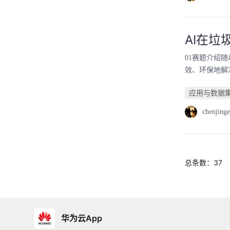
AI在
01赛题介绍
效、环保地解
应用与数据集成
chenjinge
总条数：37
华为云App