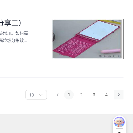
分享二）
益增加。如何高
圾分拣效...
1
2
3
4
10