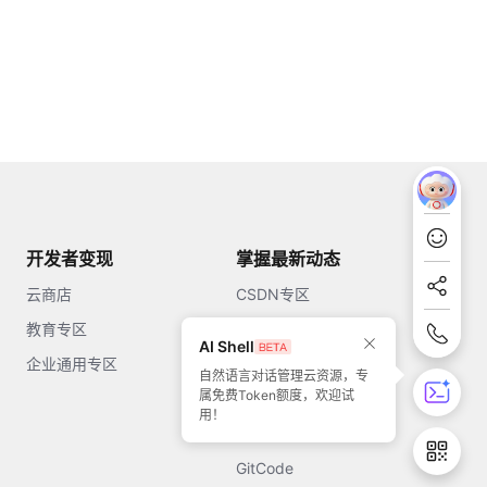
开发者变现
掌握最新动态
云商店
CSDN专区
教育专区
知乎
AI Shell
企业通用专区
开源中国
自然语言对话管理云资源，专
属免费Token额度，欢迎试
51CTO
用！
今日头条
GitCode