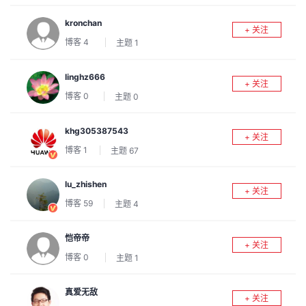
kronchan
+ 关注
博客
4
主题
1
linghz666
+ 关注
博客
0
主题
0
khg305387543
+ 关注
博客
1
主题
67
lu_zhishen
+ 关注
博客
59
主题
4
恺帝帝
+ 关注
博客
0
主题
1
真爱无敌
+ 关注