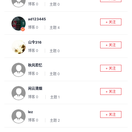
博客
0
主题
0
ad123445
+ 关注
博客
0
主题
4
山令316
+ 关注
博客
0
主题
0
秋风若忆
+ 关注
博客
0
主题
0
闲云清烟
+ 关注
博客
0
主题
1
lez
+ 关注
博客
0
主题
2