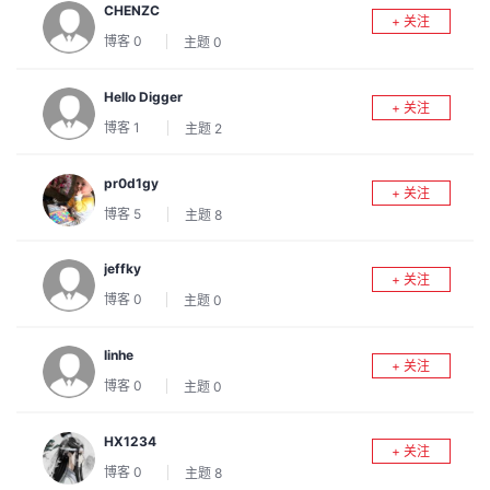
CHENZC
+ 关注
博客
0
主题
0
Hello Digger
+ 关注
博客
1
主题
2
pr0d1gy
+ 关注
博客
5
主题
8
jeffky
+ 关注
博客
0
主题
0
linhe
+ 关注
博客
0
主题
0
HX1234
+ 关注
博客
0
主题
8