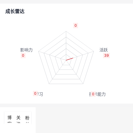
者
成长雷达
我
0
的
我
博
的
我
0
39
客
论
的
我
坛
圈
的
我
0
0
子
直
的
我
我
播
活
的
博
关
粉
客
注
丝
我
动
关
的