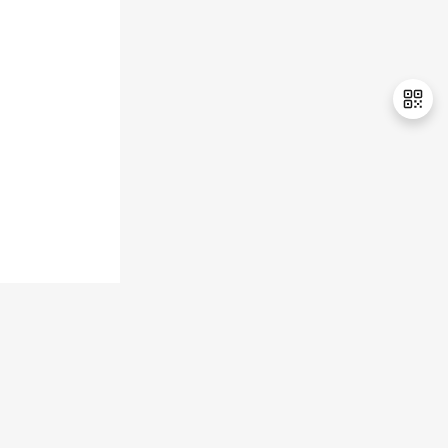
持
建
证
实
的
议
验
收
藏
退
出
登
录