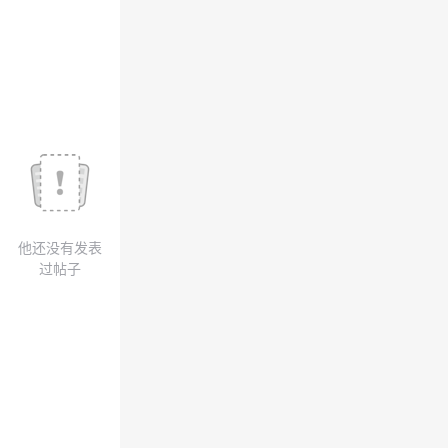
我
注
的
开
的
Programs
发
支
者
持
学
我
堂
他还没有发表
的
我
我
过帖子
技
的
的
我
术
云
课
的
我
支
声
程
认
的
我