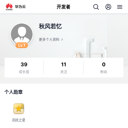
开发者
返
秋风若忆
回
更多个人资料
Lv.1
39
11
0
个
成长值
关注
粉丝
我
人
个人勋章
的
主
开
页
活跃之星
发