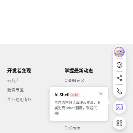
开发者变现
掌握最新动态
云商店
CSDN专区
教育专区
知乎
AI Shell
企业通用专区
开源中国
自然语言对话管理云资源，专
属免费Token额度，欢迎试
51CTO
用！
今日头条
GitCode