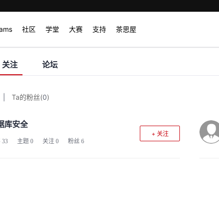
rams
社区
学堂
大赛
支持
茶思屋
关注
论坛
|
Ta的粉丝
(
0
)
据库安全
+ 关注
客
33
主题
0
关注
0
粉丝
6