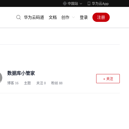
中国站
华为云App
华为云码道
文档
创作
登录
注册
数据库小管家
+ 关注
博客
16
主题
关注
0
粉丝
88