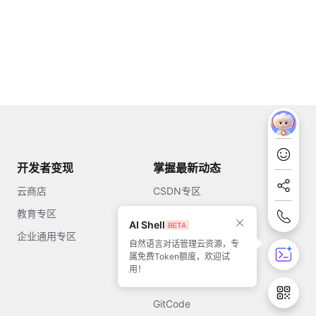
开发者变现
掌握最新动态
云商店
CSDN专区
教育专区
知乎
AI Shell
企业通用专区
开源中国
自然语言对话管理云资源，专
属免费Token额度，欢迎试
51CTO
用！
今日头条
GitCode