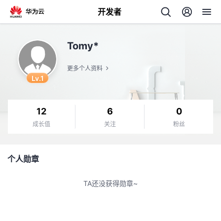
开发者
返
Tomy*
回
更多个人资料
Lv.1
12
6
0
个
成长值
关注
粉丝
我
人
个人勋章
我
的
主
TA还没获得勋章~
我
的
开
页
我
的
开
发