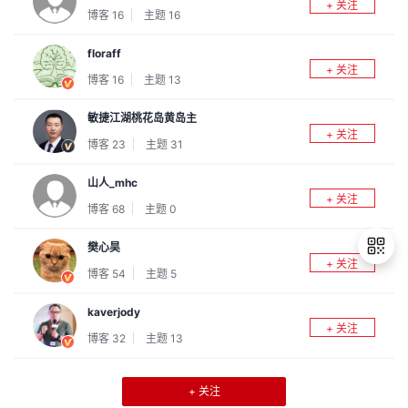
+ 关注
博客
16
主题
16
议
注
验
收
floraff
藏
+ 关注
博客
16
主题
13
敏捷江湖桃花岛黄岛主
+ 关注
博客
23
主题
31
山人_mhc
+ 关注
博客
68
主题
0
樊心昊
+ 关注
博客
54
主题
5
kaverjody
退
+ 关注
出
博客
32
主题
13
登
录
+ 关注