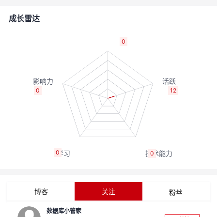
的
Programs
发
者
成长雷达
支
者
我
0
持
学
的
我
我
堂
博
的
我
0
12
的
我
客
论
的
我
我
技
的
坛
圈
的
我
的
我
0
0
术
云
子
直
的
我
课
的
我
支
声
播
活
的
程
认
的
我
博客
关注
粉丝
持
建
动
关
证
实
的
数据库小管家