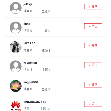
持
建
证
实
的
jeffky
+ 关注
博客
0
主题
0
议
验
收
linhe
+ 关注
藏
博客
0
主题
0
HX1234
+ 关注
博客
0
主题
8
kronchan
+ 关注
博客
4
主题
1
linghz666
+ 关注
博客
0
主题
0
khg305387543
+ 关注
博客
1
主题
67