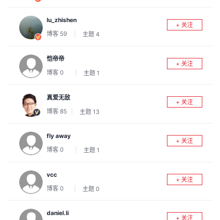
lu_zhishen
+ 关注
博客
59
主题
4
恺帝帝
+ 关注
博客
0
主题
1
真爱无敌
+ 关注
博客
85
主题
13
fly away
+ 关注
博客
0
主题
1
vcc
+ 关注
博客
0
主题
0
daniel.li
+ 关注