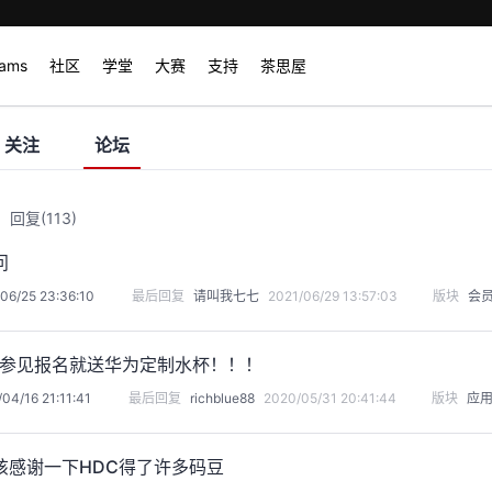
rams
社区
学堂
大赛
支持
茶思屋
关注
论坛
回复
(113)
问
06/25 23:36:10
最后回复
请叫我七七
2021/06/29 13:57:03
版块
会
T，参见报名就送华为定制水杯！！！
04/16 21:11:41
最后回复
richblue88
2020/05/31 20:41:44
版块
应
该感谢一下HDC得了许多码豆