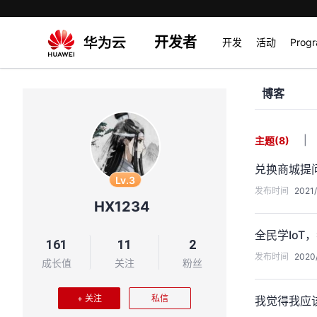
开发者
开发
活动
Prog
博客
|
主题
(8)
兑换商城提
Lv.3
发布时间
2021/
HX1234
全民学Io
161
11
2
发布时间
2020/
成长值
关注
粉丝
+ 关注
私信
我觉得我应