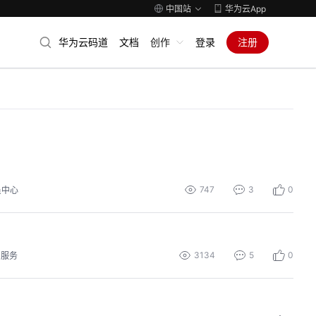
中国站
华为云App
华为云码道
文档
创作
登录
注册
747
3
0
员中心
3134
5
0
用服务