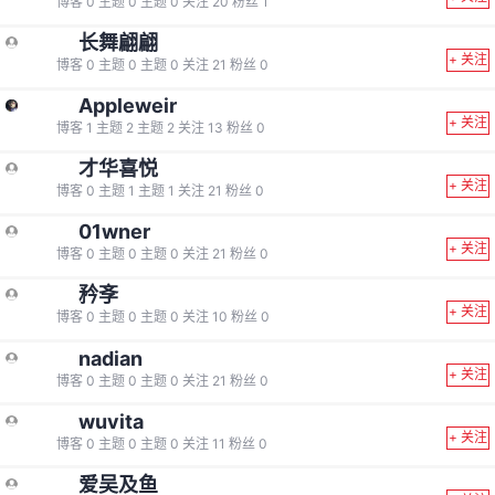
博客
0
主题
0
主题
0
关注
20
粉丝
1
持
建
证
实
的
长舞翩翩
+ 关注
议
验
收
博客
0
主题
0
主题
0
关注
21
粉丝
0
Appleweir
藏
+ 关注
博客
1
主题
2
主题
2
关注
13
粉丝
0
才华喜悦
+ 关注
博客
0
主题
1
主题
1
关注
21
粉丝
0
01wner
+ 关注
博客
0
主题
0
主题
0
关注
21
粉丝
0
矜斈
+ 关注
博客
0
主题
0
主题
0
关注
10
粉丝
0
nadian
+ 关注
博客
0
主题
0
主题
0
关注
21
粉丝
0
wuvita
+ 关注
博客
0
主题
0
主题
0
关注
11
粉丝
0
爱吴及鱼