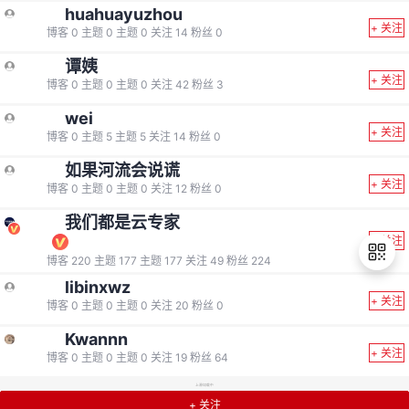
huahuayuzhou
+ 关注
博客
0
主题
0
主题
0
关注
14
粉丝
0
谭姨
+ 关注
博客
0
主题
0
主题
0
关注
42
粉丝
3
wei
+ 关注
博客
0
主题
5
主题
5
关注
14
粉丝
0
如果河流会说谎
+ 关注
博客
0
主题
0
主题
0
关注
12
粉丝
0
我们都是云专家
+ 关注
博客
220
主题
177
主题
177
关注
49
粉丝
224
libinxwz
+ 关注
博客
0
主题
0
主题
0
关注
20
粉丝
0
退
Kwannn
出
+ 关注
博客
0
主题
0
主题
0
关注
19
粉丝
64
登
录
上滑加载中
+ 关注