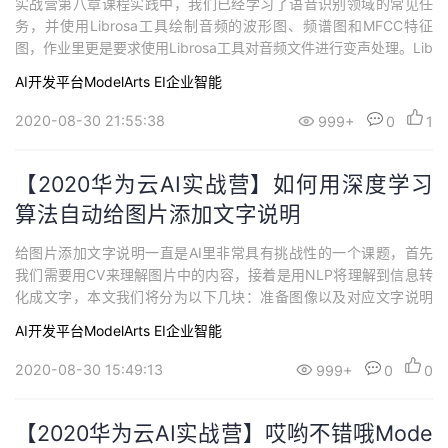
实战营第八章课程实践中，我们已经学习了语音识别领域的常见任
持
建
证
实
的
务，并使用Librosa工具绘制音频的波形图、频谱图和MFCC特征
图，作业里更是要求使用Librosa工具对音频文件进行变声处理。Lib
议
验
收
rosa功能强大，这里我们来学习一下如何配合noisereduce工具进行
AI开发平台ModelArts
EI企业智能
语音降噪。首先我们准备一段清晰的音频文件，见附件a.wav或者b.
藏
wavdata, rate = librosa.load(t...
2020-08-30 21:55:38
999+
0
1
【2020华为云AI实战营】如何用深度学习
算法自动给图片添加文字说明
给图片添加文字说明一直是AI里非常具有挑战性的一个课题，首先
我们需要用CV来理解图片中的内容，接着是用NLP将理解到信息转
化成文字，本文我们将分为以下几块：准备图像以及对应文字说明
来训练模型设计并训练文字说明自动生成模型评估生成模型并测试
AI开发平台ModelArts
EI企业智能
图片以及说明文字数据库这里我们使用的是Flickr8K dataset，一共
有8000张图片以及对应每一张图片一共有5条说明文字100026820
2020-08-30 15:49:13
999+
0
0
1_693...
【2020华为云AI实战营】哎哟不错哦Mode