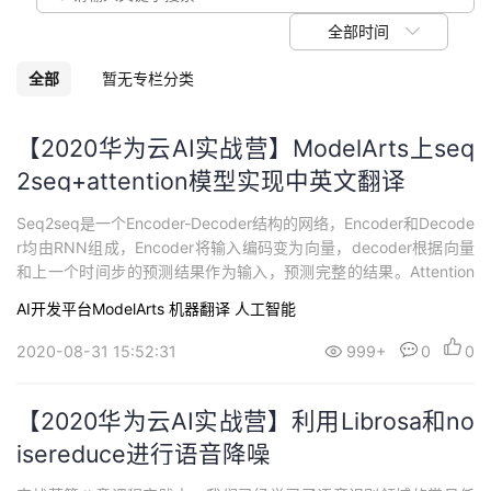
我
注
的
开
全部时间
的
Programs
发
全部
暂无专栏分类
支
者
【2020华为云AI实战营】ModelArts上seq
2seq+attention模型实现中英文翻译
持
学
Seq2seq是一个Encoder-Decoder结构的网络，Encoder和Decode
我
堂
r均由RNN组成，Encoder将输入编码变为向量，decoder根据向量
和上一个时间步的预测结果作为输入，预测完整的结果。Attention
的
我
我
机制整个输入序列的信息被Encoder编码为固定长度的向量，这个向
AI开发平台ModelArts
机器翻译
人工智能
量无法完全表达整个输入序列的信息。另外，随着输入长度的增
技
的
加，这个固定长度的向量，会逐渐丢失更多信...
的
我
2020-08-31 15:52:31
999+
0
0
术
云
课
的
我
【2020华为云AI实战营】利用Librosa和no
支
声
isereduce进行语音降噪
程
认
的
我