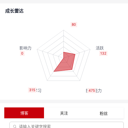
者
成长雷达
我
80
的
我
博
的
我
0
132
客
论
的
我
坛
圈
的
我
315
475
子
直
的
我
我
播
活
的
博客
关注
粉丝
我
动
关
的