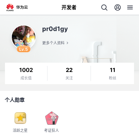
开发者
返
pr0d1gy
回
更多个人资料
Lv.5
1002
22
11
个
成长值
关注
粉丝
我
人
个人勋章
的
主
开
页
活跃之星
考证狂人
发