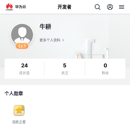
开发者
返
牛耕
回
更多个人资料
Lv.1
24
5
0
个
成长值
关注
粉丝
我
人
个人勋章
的
主
开
页
活跃之星
发