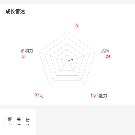
者
成长雷达
我
0
的
我
博
的
我
0
24
客
论
的
我
坛
圈
的
我
0
0
子
直
的
我
我
播
活
的
博
关
粉
客
注
丝
我
动
关
的