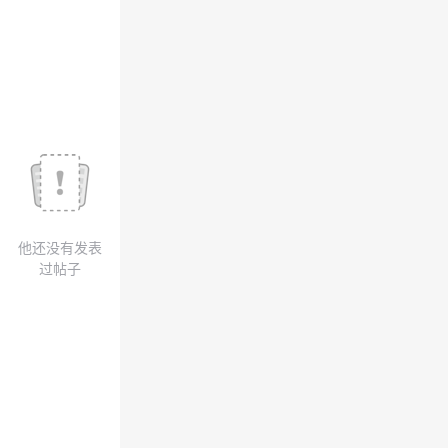
我
注
的
开
的
Programs
发
支
者
持
学
我
堂
他还没有发表
的
我
我
过帖子
技
的
的
我
术
云
课
的
我
支
声
程
认
的
我