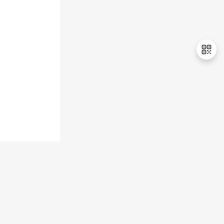
持
建
证
实
的
议
验
收
藏
退
出
登
录