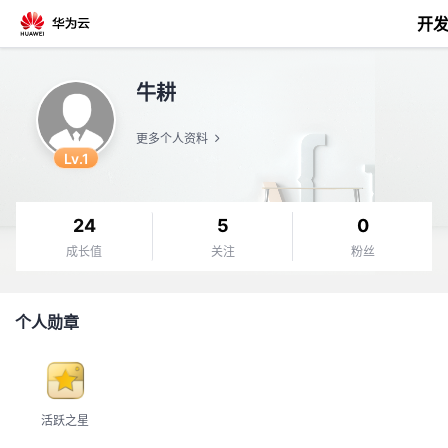
开
返
牛耕
回
更多个人资料
Lv.1
24
5
0
个
成长值
关注
粉丝
我
人
个人勋章
的
主
开
页
活跃之星
发