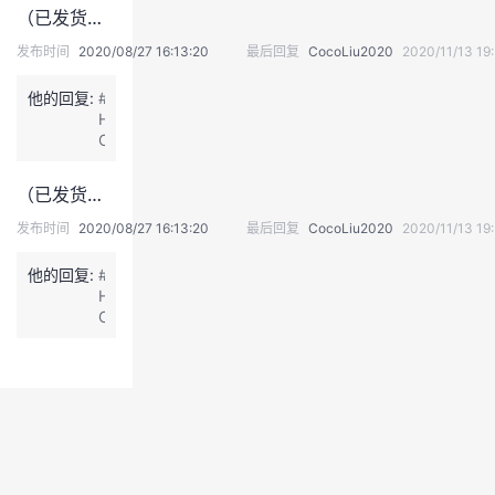
来
功！
持
建
证
实
的
（已发货，请大家近期关注申通快递信息~）2020华为全联接倒计时活动
大
了
会，
#
发布时间
2020/08/27 16:13:20
最后回复
CocoLiu2020
2020/11/13 19:
祝
议
验
收
我
大
很
他的回复:
#
会
期
藏
H
圆
待
C，
满
这
我
成
次
来
功！
（已发货，请大家近期关注申通快递信息~）2020华为全联接倒计时活动
大
了
会，
#
发布时间
2020/08/27 16:13:20
最后回复
CocoLiu2020
2020/11/13 19:
祝
我
大
很
他的回复:
#
会
期
H
圆
待
C，
满
这
我
成
次
退
来
功！
大
出
了
会，
#
登
祝
全
录
大
程
会
参
圆
与