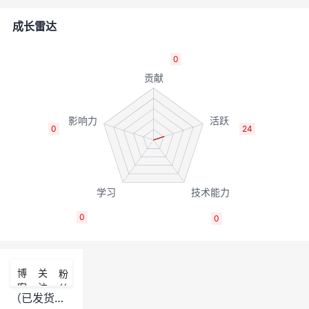
者
成长雷达
我
0
的
我
博
的
我
0
24
客
论
的
我
坛
圈
的
我
0
0
子
直
的
我
我
播
活
的
博
关
粉
客
注
丝
我
动
关
的
（已发货，请大家近期关注申通快递信息~）2020华为全联接倒计时活动