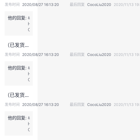
发布时间
2020/08/27 16:13:20
最后回复
CocoLiu2020
2020/11/13 19:
我
注
的
开
他的回复:
#
的
Programs
发
H
C，
我
支
者
来
（已发货，请大家近期关注申通快递信息~）2020华为全联接倒计时活动
了
持
学
#
发布时间
2020/08/27 16:13:20
最后回复
CocoLiu2020
2020/11/13 19:
我
很
他的回复:
我
#
堂
期
H
待
C，
的
我
这
我
我
次
来
（已发货，请大家近期关注申通快递信息~）2020华为全联接倒计时活动
大
了
技
的
的
我
会，
#
发布时间
2020/08/27 16:13:20
最后回复
CocoLiu2020
2020/11/13 19:
祝
我
术
云
大
课
的
我
很
他的回复:
#
会
期
H
圆
待
支
声
程
认
的
我
C，
满
这
我
成
次