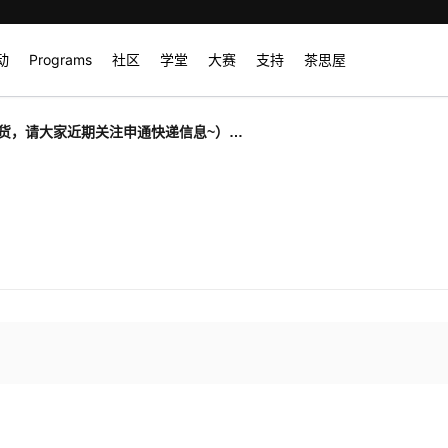
动
Programs
社区
学堂
大赛
支持
茶思屋
货，请大家近期关注申通快递信息~）
0华为全联接倒计时活动