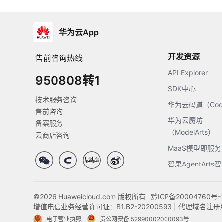
华为云App
开发资源
售前咨询热线
API Explorer
950808转1
SDK中心
技术服务咨询
华为云码道（Code
售前咨询
华为云魔坊
备案服务
（ModelArts）
云商店咨询
MaaS模型即服务
智果AgentArt
©2026 Huaweicloud.com 版权所有
黔ICP备20004760号-
增值电信业务经营许可证：B1.B2-20200593 | 代理域名
电子营业执照
贵公网安备 52990002000093号