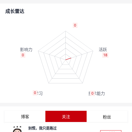
者
成长雷达
我
0
的
我
博
的
我
0
18
客
论
的
我
坛
圈
的
我
0
0
子
直
的
我
我
播
活
的
博客
关注
粉丝
我
动
关
的
别慌，我只是路过