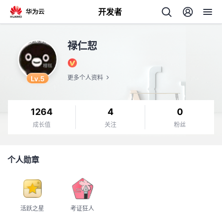
开发者
返
禄仁恝
回
Lv.5
更多个人资料
1264
4
0
个
成长值
关注
粉丝
我
人
个人勋章
我
的
主
我
的
开
页
活跃之星
考证狂人
我
的
开
发