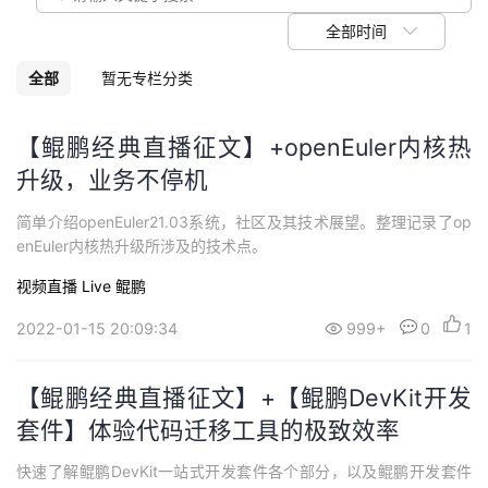
议
注
验
收
全部时间
藏
全部
暂无专栏分类
【鲲鹏经典直播征文】+openEuler内核热
升级，业务不停机
简单介绍openEuler21.03系统，社区及其技术展望。整理记录了op
enEuler内核热升级所涉及的技术点。
视频直播 Live
鲲鹏
2022-01-15 20:09:34
999+
0
1
【鲲鹏经典直播征文】+【鲲鹏DevKit开发
套件】体验代码迁移工具的极致效率
快速了解鲲鹏DevKit一站式开发套件各个部分，以及鲲鹏开发套件