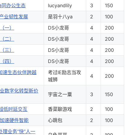
建协同办公生态
lucyandlily
3
150
息产业韧性发展
是羽十八ya
2
100
（一）
DS小龙哥
4
200
（二）
DS小龙哥
4
200
（三）
DS小龙哥
4
200
（四）
DS小龙哥
4
200
加速生态伙伴跨越
考过IE励志当攻
4
200
城狮
业数字化转型新价
宇宙之一粟
3
150
现超低时延交互
香菜聊游戏
2
100
加速硬件智能
心跳包
2
100
理业务“快”人一
乌龟哥哥
2
100