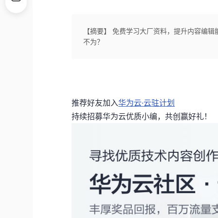
【摘要】 免费学习大厂资料，提升内容编辑
不为？
推荐好友加入
华为云·云驻计划
持续招募华为云优质小编，共创赢好礼！