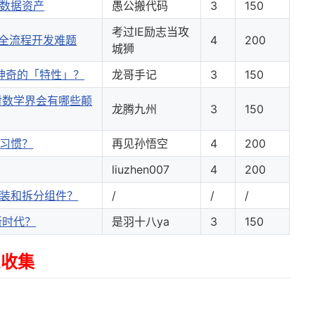
数据资产
愚公搬代码
3
150
考过IE励志当攻
I全流程开发难题
4
200
城狮
些神奇的「特性」？
龙哥手记
3
150
对数学界会有哪些颠
龙腾九州
3
150
习惯？
再见孙悟空
4
200
liuzhen007
4
200
装和拆分组件？
/
/
/
新时代？
是羽十八ya
3
150
息收集