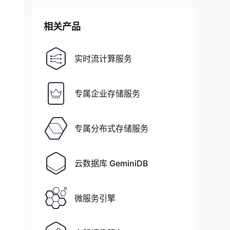
相关产品
实时流计算服务
专属企业存储服务
专属分布式存储服务
云数据库 GeminiDB
微服务引擎