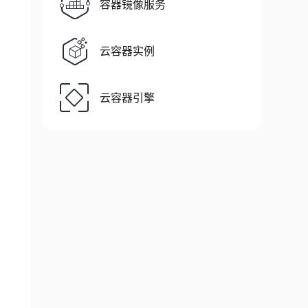
容器镜像服务
云容器实例
云容器引擎