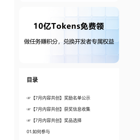
目录
☞【7月内容共创】奖励名单公示
☞【7月内容共创】获奖信息收集
☞【7月内容共创】奖品选择
01.如何参与