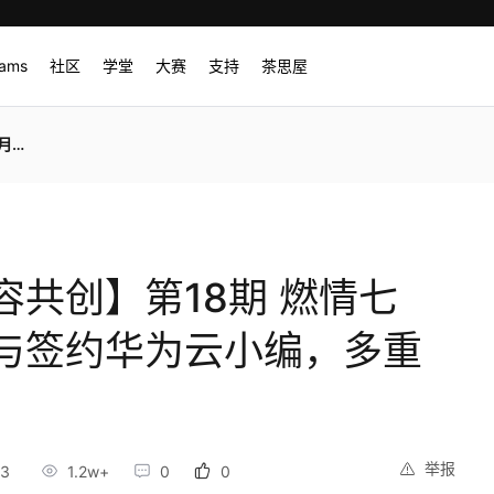
rams
社区
学堂
大赛
支持
茶思屋
拿！
共创】第18期 燃情七
与签约华为云小编，多重
！
举报
13
1.2w+
0
0