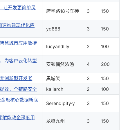
台，让开发更简单灵
府学路18号车神
3
150
加速构建现代化应
yd888
3
150
智慧城市应用敏捷
lucyandlily
2
100
，为客户云化转型
安顿偶然浓汤
4
200
养创新型开发者
黑城笑
3
150
提效，全链路安全
kaliarch
2
100
打造金融核心数据新底
Serendipity·y
3
150
伙伴赋能政企深度用
龙腾九州
3
150