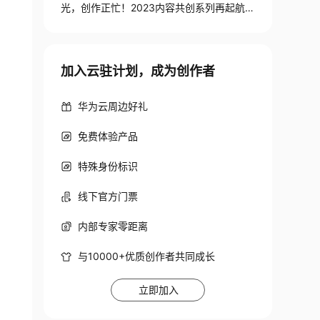
光，创作正忙！2023内容共创系列再起航，
华为云社区邀您参与赢好礼！
加入云驻计划，成为创作者
华为云周边好礼
免费体验产品
特殊身份标识
线下官方门票
内部专家零距离
与10000+优质创作者共同成长
立即加入