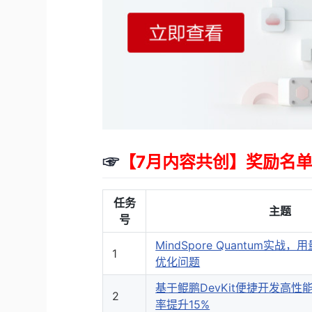
☞
【7月内容共创】奖励名
任务
主题
号
MindSpore Quantum实
1
优化问题
基于鲲鹏DevKit便捷开发高
2
率提升15%