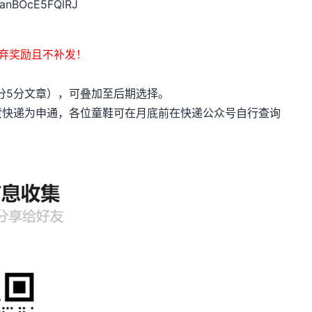
4anBOcE5FQlRJ
放弃奖励且不补发！
4分5分文章），可叠加至后期选择。
货快递为申通，各位童鞋可在月底前在快递公众号自行查询