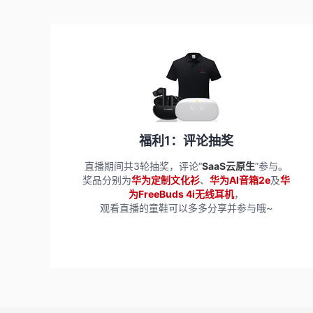
福利1：评论抽奖
直播期间共3轮抽奖，评论“
SaaS云原生
”参与。
奖品分别为
华为定制文化衫
、
华为AI音箱2e
及
华
为FreeBuds 4i无线耳机
，
观看直播的童鞋可以多多分享并参与哦~