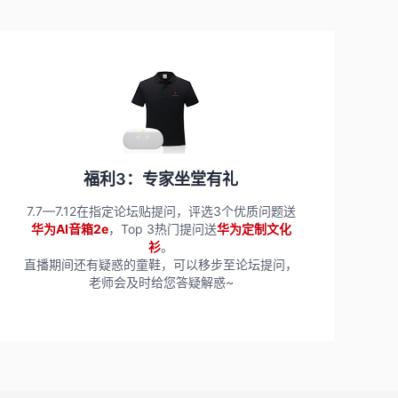
福利3：专家坐堂有礼
7.7—7.12在指定论坛贴提问，评选3个优质问题送
华为AI音箱2e
，Top 3热门提问送
华为定制文化
衫
。
直播期间还有疑惑的童鞋，可以移步至论坛提问，
老师会及时给您答疑解惑~