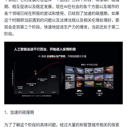
我
注
的
开
期、相互促进以及稳定发展，现在AI在社会的各个方面以及城市的
各个领域已经在积极的尝试和使用，已经到了加速的碰撞期，如果
的
Programs
这个时期把当前遇到的问题以及法律法规以及相关伦理处理好，那
发
就会走到第三个阶段，快速地促进生产力的爆发，当前还处于第二
支
阶段。
者
持
学
我
堂
的
我
我
技
的
的
我
术
云
课
的
我
1、加速的碰撞期
支
声
程
认
的
我
为了了解这个阶段的具体问题，经过大量的和智慧城市相关的探索