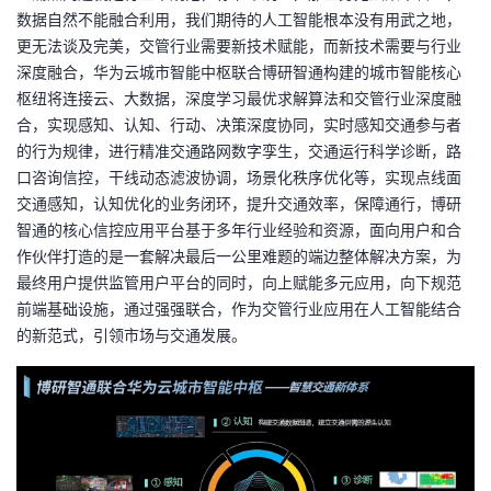
数据自然不能融合利用，我们期待的人工智能根本没有用武之地，
更无法谈及完美，交管行业需要新技术赋能，而新技术需要与行业
深度融合，华为云城市智能中枢联合博研智通构建的城市智能核心
枢纽将连接云、大数据，深度学习最优求解算法和交管行业深度融
合，实现感知、认知、行动、决策深度协同，实时感知交通参与者
的行为规律，进行精准交通路网数字孪生，交通运行科学诊断，路
口咨询信控，干线动态滤波协调，场景化秩序优化等，实现点线面
交通感知，认知优化的业务闭环，提升交通效率，保障通行，博研
智通的核心信控应用平台基于多年行业经验和资源，面向用户和合
作伙伴打造的是一套解决最后一公里难题的端边整体解决方案，为
最终用户提供监管用户平台的同时，向上赋能多元应用，向下规范
前端基础设施，通过强强联合，作为交管行业应用在人工智能结合
的新范式，引领市场与交通发展。