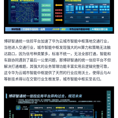
博研智通统一信控平台加速了华为云城市智能中枢落地交通行业，
当他进入交通行业，城市智能中枢发现强大的AI算力和策略无法触
达路口，因为信号种类繁多，标准不统一，无法全部打通，智能和
车路协同遇到了最后一公里问题，那博研智通的统一信控平台不但
解决打通难题，其强大的业务管理功能丰富实用且逻辑完整可靠，
这令华为云城市智能中枢提供了天然的行业应用沃土，使得云与AI
等新技术得以在交管行业生根发芽，城市智能中枢实至名归。