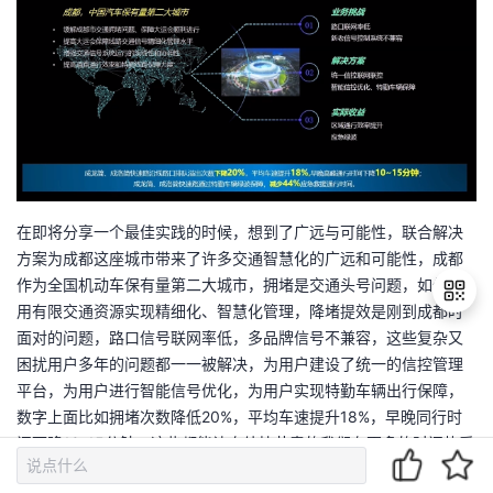
在即将分享一个最佳实践的时候，想到了广远与可能性，联合解决
方案为成都这座城市带来了许多交通智慧化的广远和可能性，成都
作为全国机动车保有量第二大城市，拥堵是交通头号问题，如何利
用有限交通资源实现精细化、智慧化管理，降堵提效是刚到成都时
面对的问题，路口信号联网率低，多品牌信号不兼容，这些复杂又
困扰用户多年的问题都一一被解决，为用户建设了统一的信控管理
退
平台，为用户进行智能信号优化，为用户实现特勤车辆出行保障，
出
数字上面比如拥堵次数降低20%，平均车速提升18%，早晚同行时
登
间下降10-15分钟，这些都能让身处快节奏的我们有更多的时间热爱
录
生活，追求自由，而在应急方面，可以缩短44%的应急救援时间，