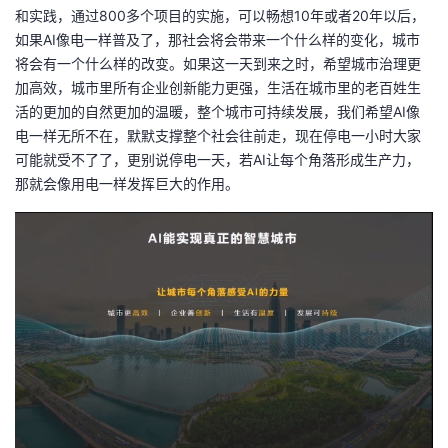
持
建
证
实
的
和实践，通过800多个项目的实施，可以畅想10年或者20年以后，
如果AI像电一样普及了，那社会将会带来一个什么样的变化，城市
议
验
收
将会有一个什么样的改变。如果这一天到来之时，希望城市治理更
加高效，城市里所有企业创新能力更强，生活在城市里的老百姓生
藏
活的更加的自然更加的温暖，整个城市可持续发展，我们希望AI像
电一样无所不在，默默支撑整个社会往前走，现在停电一小时大家
可能就受不了了，更别说停电一天，若AI让每个角落形成生产力，
那就会像用电一样发挥巨大的作用。