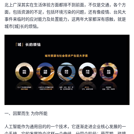
北上广深其实在生活体验方面都排不到前面，不仅是交通，各个方
者
面，包括资源的不足，包括环境污染的问题，还有像疫情、台风大
事件来临时的应对能力及处置能力，这两年大家都深有感触，就是
我
城市[城]长的烦恼。
的
我
博
的
我
客
论
的
我
坛
圈
的
我
子
直
的
我
我
播
活
的
一、因聚而生 为你所能
我
动
关
的
人工智能作为通用目的的一个技术，它逐渐走进企业核心发展的一
个系统，它的发展符合这样一个曲线，分四个阶段：萌芽期、碰撞