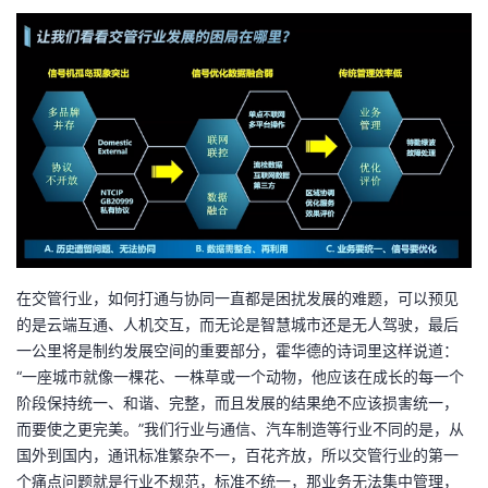
在交管行业，如何打通与协同一直都是困扰发展的难题，可以预见
的是云端互通、人机交互，而无论是智慧城市还是无人驾驶，最后
一公里将是制约发展空间的重要部分，霍华德的诗词里这样说道：
“一座城市就像一棵花、一株草或一个动物，他应该在成长的每一个
阶段保持统一、和谐、完整，而且发展的结果绝不应该损害统一，
而要使之更完美。”我们行业与通信、汽车制造等行业不同的是，从
国外到国内，通讯标准繁杂不一，百花齐放，所以交管行业的第一
个痛点问题就是行业不规范，标准不统一，那业务无法集中管理，