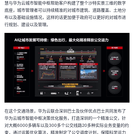
慧与华为云城市智能中枢帮助客户构建了整个沙特实景三维的数字
底座，城市管理者可以持续精准的对城市建筑、道路覆盖、土地分
布以及基础设施情况，这样的话更加便于政府可以更好的对城市进
行规划、建设以及管理。
在这个交通场景，华为云联合深圳巴士及伙伴优点巴士共同发布了
华为云城市智能中枢决策优化服务，打造深圳的一个精准公交，针
对大概6000多辆车以及300多个公交线路20多种实际业务变量的约
束，通过运筹优化算法，精准制定了公交调度计划，保障科学运力