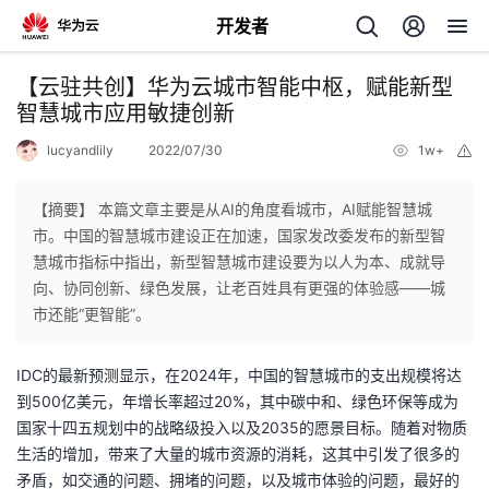
开发者
返
【云驻共创】华为云城市智能中枢，赋能新型
回
智慧城市应用敏捷创新
lucyandlily
2022/07/30
1w+
举
报
【摘要】 本篇文章主要是从AI的角度看城市，AI赋能智慧城
市。中国的智慧城市建设正在加速，国家发改委发布的新型智
个
慧城市指标中指出，新型智慧城市建设要为以人为本、成就导
向、协同创新、绿色发展，让老百姓具有更强的体验感——城
我
人
市还能“更智能”。
的
主
IDC的最新预测显示，在2024年，中国的智慧城市的支出规模将达
到500亿美元，年增长率超过20%，其中碳中和、绿色环保等成为
开
页
国家十四五规划中的战略级投入以及2035的愿景目标。随着对物质
生活的增加，带来了大量的城市资源的消耗，这其中引发了很多的
发
矛盾，如交通的问题、拥堵的问题，以及城市体验的问题，最好的