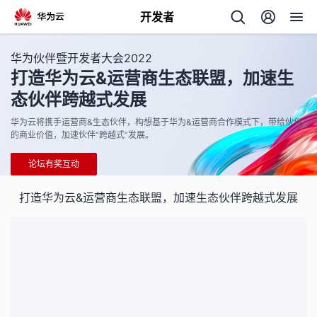
开发者
返
华为伙伴暨开发者大会2022
回
打造华为云&运营商生态联盟，加速生
态伙伴跨越式发展
华为云将携手运营商&生态伙伴，构想基于华为&运营商合作模式下，带给伙伴
的商业价值，加速伙伴“跨越式”发展。
论坛有奖互动
个
打造华为云&运营商生态联盟，加速生态伙伴跨越式发展
我
人
的
主
开
页
发