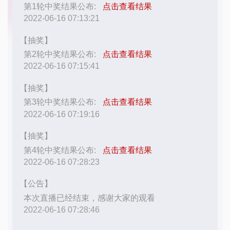
我
注
的
开
的
Programs
发
支
者
持
学
我
堂
的
我
我
技
的
的
我
术
云
课
的
我
支
声
程
认
的
我