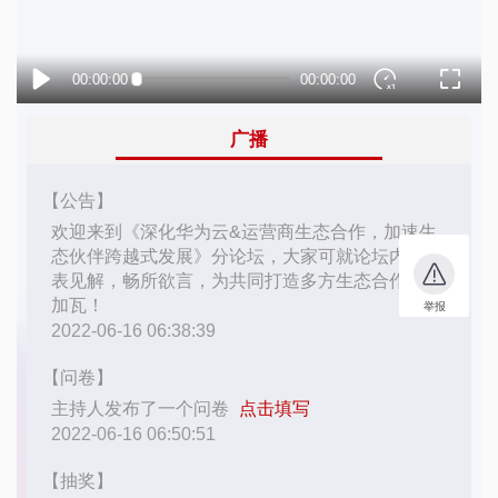
者
我
的
我
博
的
我
客
论
的
我
坛
圈
的
我
子
直
的
我
我
播
活
的
我
动
关
的