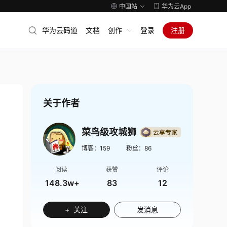
中国站
华为云App
华为云码道
文档
创作
登录
注册
关于作者
菜鸟级攻城狮
博客：
159
粉丝：
86
阅读
获赞
评论
148.3w+
83
12
+ 关注
发消息