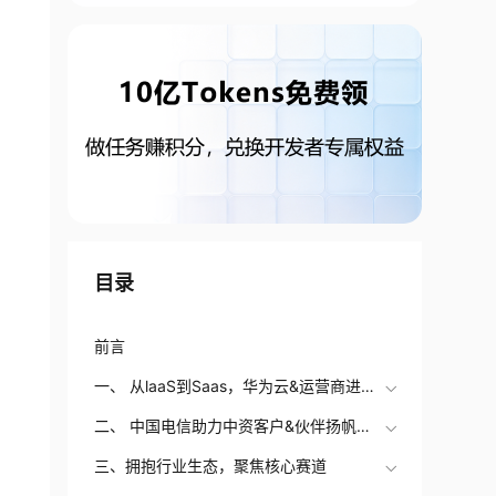
目录
前言
一、 从laaS到Saas，华为云&运营商进入
全新的合作阶段
二、 中国电信助力中资客户&伙伴扬帆出
海
三、拥抱行业生态，聚焦核心赛道