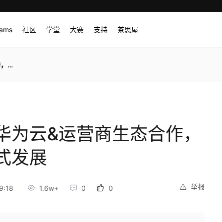
rams
社区
学堂
大赛
支持
茶思屋
发展
华为云&运营商生态合作，
式发展
举报
9:18
1.6w+
0
0