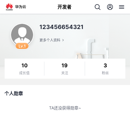
开发者
返
123456654321
回
更多个人资料
Lv.1
10
19
3
个
成长值
关注
粉丝
我
人
个人勋章
的
主
TA还没获得勋章~
开
页
发