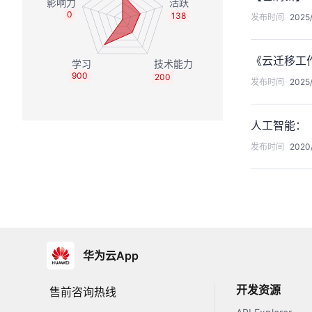
0
138
发布时间
2025/
《云迁移工
900
200
发布时间
2025/
人工智能：《
发布时间
2020/
华为云App
开发资源
售前咨询热线