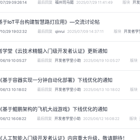
07/29 09:26:14
最后回复
福州司马懿
2025/07/29 11:41:49
版块
开发
基于IoT平台构建智慧路灯应用》—交流讨论帖
10/29 19:02:32
最后回复
qinrui
2025/07/09 14:37:11
版块
开发者学
者学堂《云技术精髓入门级开发者认证》更新通知
06/19 10:05:27
最后回复
开发者学堂小助
2025/06/19 10:05:27
版块
《基于容器实现一分钟自动化部署》下线优化的通知
06/13 10:18:02
最后回复
开发者学堂小助
2025/06/13 10:18:02
版块
《基于鲲鹏架构的飞机大战游戏》下线优化的通知
06/12 16:08:22
最后回复
开发者学堂小助
2025/06/12 16:08:22
版块
《人工智能入门级开发者认证》内容重大升级，敬请期待！