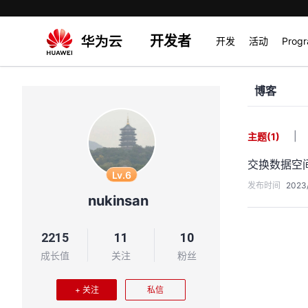
开发者
开发
活动
Prog
博客
|
主题
(1)
交换数据空
Lv.6
发布时间
2023/
nukinsan
2215
11
10
成长值
关注
粉丝
+ 关注
私信