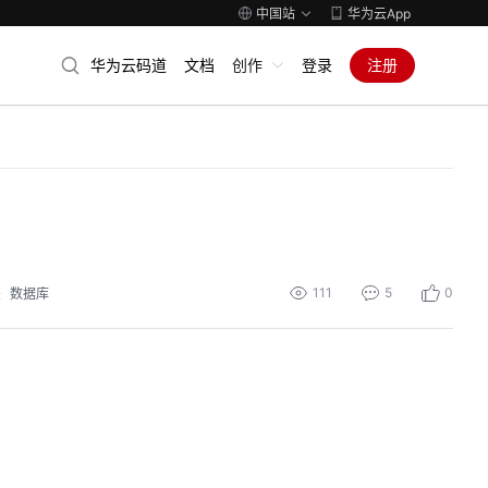
中国站
华为云App
华为云码道
文档
创作
登录
注册
111
5
0
块
数据库