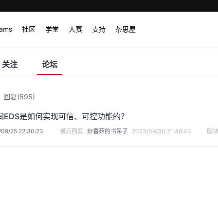
rams
社区
学堂
大赛
支持
茶思屋
关注
论坛
回复
(595)
间EDS是如何实现可信、可控功能的？
09/25 22:30:23
最后回复
炒香菇的书呆子
2023/09/30 21:48:43
版