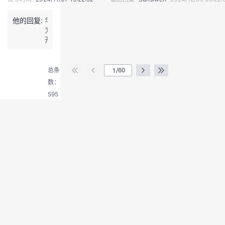
找
蒙
生
到
A
产
他的回复:
华
了
r
线
为
无
k
C
开
尽
T
o
退
发
的
S
d
出
者
乐
吗？
e
登
空
趣。
都
总条
/60
A
间
录
每
有
数：
r
是
一
哪
t
595
如
次
些
s
何
飞
应
针
保
机
用
对
障
的
场
企
企
起
景？
业
业
飞，
数
的
每
字
数
一
化
据
颗
转
安
子
型
全
弹
会
的？
的
带
发
来
射，