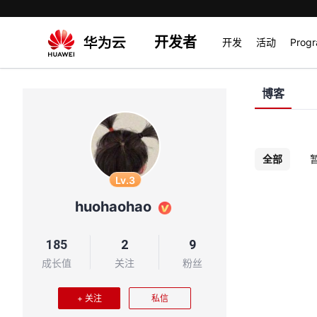
开发者
开发
活动
Prog
博客
全部
Lv.3
huohaohao
185
2
9
成长值
关注
粉丝
+ 关注
私信