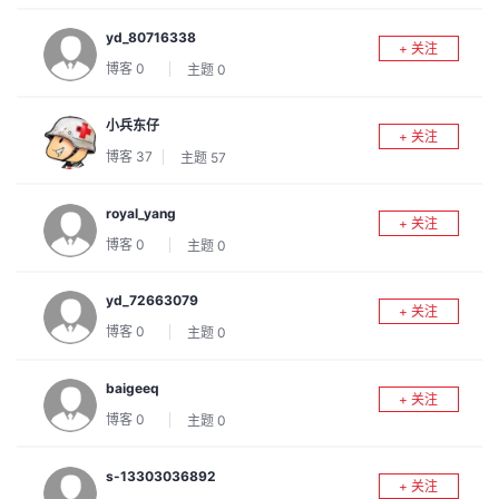
yd_80716338
+ 关注
博客
0
主题
0
小兵东仔
+ 关注
博客
37
主题
57
royal_yang
+ 关注
博客
0
主题
0
yd_72663079
+ 关注
博客
0
主题
0
baigeeq
+ 关注
博客
0
主题
0
s-13303036892
+ 关注