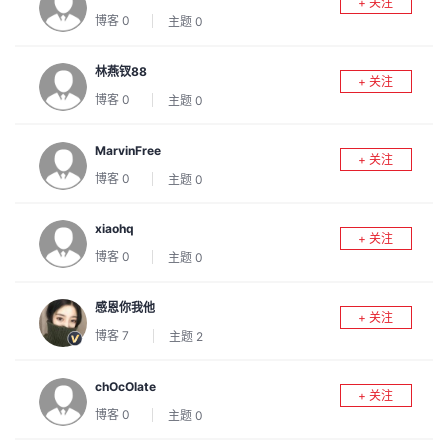
+ 关注
我
注
的
开
博客
0
主题
0
的
Programs
发
林燕钗88
+ 关注
博客
0
主题
0
支
者
MarvinFree
+ 关注
持
学
博客
0
主题
0
我
堂
xiaohq
+ 关注
博客
0
主题
0
的
我
我
感恩你我他
技
的
的
我
+ 关注
博客
7
主题
2
术
云
课
的
我
chOcOlate
+ 关注
支
声
程
认
的
我
博客
0
主题
0