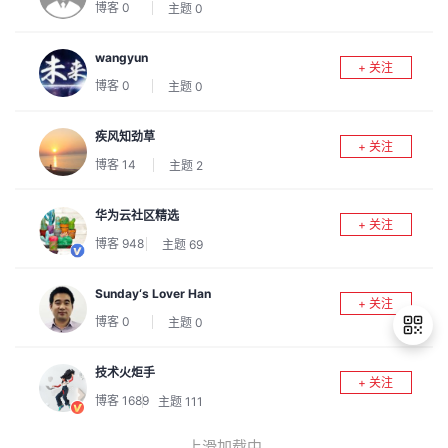
博客
0
主题
0
wangyun
+ 关注
博客
0
主题
0
疾风知劲草
+ 关注
博客
14
主题
2
华为云社区精选
+ 关注
博客
948
主题
69
Sunday‘s Lover Han
+ 关注
博客
0
主题
0
技术火炬手
+ 关注
博客
1689
主题
111
退
出
上滑加载中
登