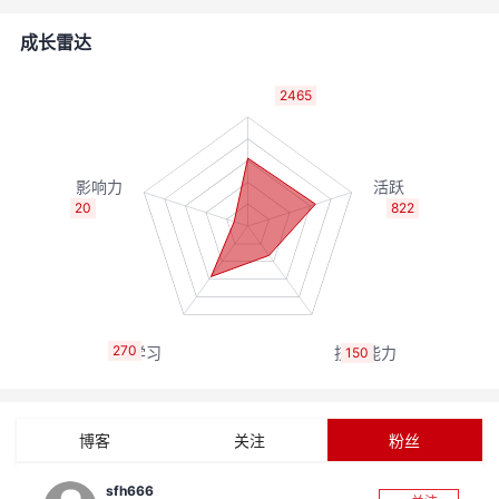
者
成长雷达
我
2465
的
我
博
的
我
20
822
客
论
的
我
坛
圈
的
我
270
150
子
直
的
我
我
播
活
的
博客
关注
粉丝
我
动
关
的
sfh666