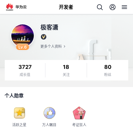
开发者
返
极客潇
回
Lv.6
更多个人资料
3727
18
80
个
成长值
关注
粉丝
我
人
个人勋章
的
主
开
页
活跃之星
万人瞩目
考证狂人
发