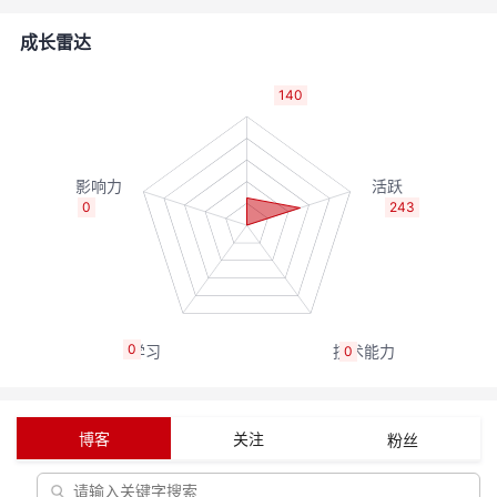
者
成长雷达
我
140
的
我
博
的
我
0
243
客
论
的
我
坛
圈
的
我
0
0
子
直
的
我
我
播
活
的
博客
关注
粉丝
我
动
关
的