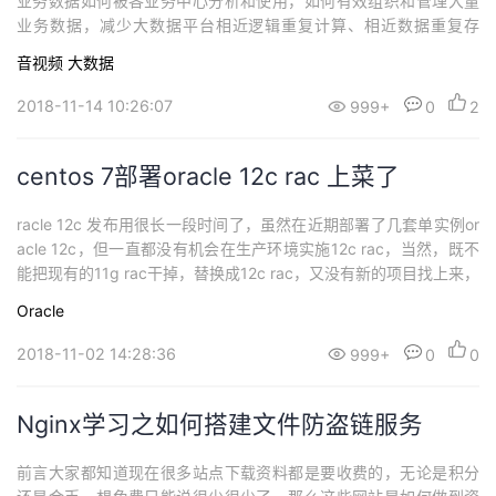
业务数据如何被各业务中心分析和使用，如何有效组织和管理大量
持
建
证
实
的
业务数据，减少大数据平台相近逻辑重复计算、相近数据重复存
储，都将面临巨大挑战。数据仓库层次架构数据仓库层次整体划分
议
音视频
大数据
验
收
为三层：近源数据层、整合数据层和应用数据层，如下图：近源数
据层近源层是数据仓库拷贝源数据提供整合的数据存储区域，粒
2018-11-14 10:26:07
999+
0
2
藏
度、结构和源系统保持相同缓冲区：保存源系统每天的增...
centos 7部署oracle 12c rac 上菜了
racle 12c 发布用很长一段时间了，虽然在近期部署了几套单实例or
acle 12c，但一直都没有机会在生产环境实施12c rac，当然，既不
能把现有的11g rac干掉，替换成12c rac，又没有新的项目找上来，
但总不能等需要干活的时候再学习测试，未雨绸缪，正好从青龙那
Oracle
里化缘来一台配置不错的技嘉迷你pc，正好用它来做测试，安装上p
roxmox，虚拟出一堆系统，然后就有条件测试部署or...
2018-11-02 14:28:36
999+
0
0
Nginx学习之如何搭建文件防盗链服务
前言大家都知道现在很多站点下载资料都是要收费的，无论是积分