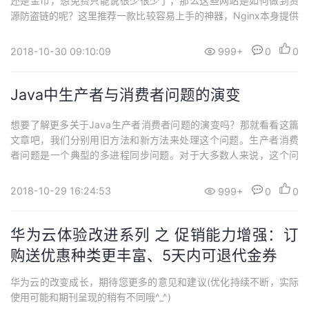
还是金币，想免费只能说很少很少了，那么这些网站是如何做到资
源防盗链的呢？这里推荐一款比较容易上手的神器，Nginx本身提供
了secure_link来完成防盗链功能，可以给服务器文件链接添加时间
戳和校验码，从而保护服务器文件不被任意下载盗用。时序图Nginx
2018-10-30 09:10:09
999+
0
0
配置如何安装Nginx这里不再赘述，安装的时候记得开启ngx_http_s
ecu...
Java中生产者与消费者问题的演变
想要了解更多关于Java生产者消费者问题的演变吗？那就看看这篇
文章吧，我们分别用旧方法和新方法来处理这个问题。生产者消费
者问题是一个典型的多进程同步问题。对于大多数人来说，这个问
题可能是我们在学校，执行第一次并行算法所遇到的第一个同步问
题。虽然它很简单，但一直是并行计算中的最大挑战 - 多个进程共
2018-10-29 16:24:53
999+
0
0
享一个资源。问题陈述生产者和消费者两个程序,共享一个大小有限
的公共缓冲区。假设一个生产者“生产”...
华为云体验改进系列 之 促销能力增强：订
购送优惠种类更丰富、5天内可退代金券
华为云的改变成长，期待您更多的意见和建议(优化持续不断，实际
使用可能和期刊呈现的稍有不同哦^_^)