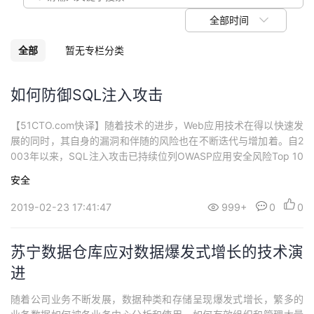
我
注
的
开
全部时间
的
Programs
发
全部
暂无专栏分类
支
者
如何防御SQL注入攻击
持
学
【51CTO.com快译】随着技术的进步，Web应用技术在得以快速发
展的同时，其自身的漏洞和伴随的风险也在不断迭代与增加着。自2
我
堂
003年以来，SQL注入攻击已持续位列OWASP应用安全风险Top 10
之中，并值得各类公司持续予以严防死守。在本文中，我们根据如
安全
的
我
下的议题，来深入探讨SQL注入攻击的特点，及其防御方法。具体
我
议题如下：什么是SQL注入攻击?SQL注入有何危害?SQL注入攻击
2019-02-23 17:41:47
999+
0
0
如何运作的...
技
的
的
我
苏宁数据仓库应对数据爆发式增长的技术演
术
云
课
的
我
进
支
声
程
认
的
我
随着公司业务不断发展，数据种类和存储呈现爆发式增长，繁多的