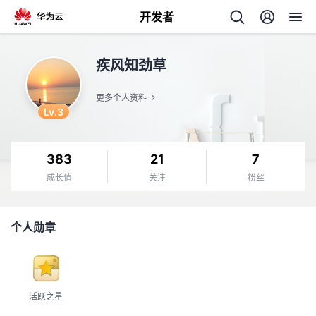
开发者
返
疾风知劲草
回
更多个人资料
Lv.3
383
21
7
个
成长值
关注
粉丝
我
人
个人勋章
的
主
开
页
活跃之星
发