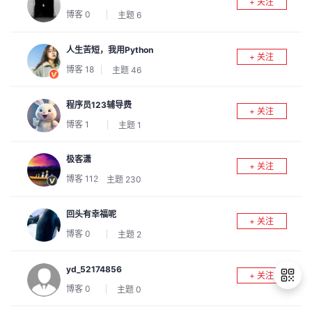
+ 关注
我
注
的
开
博客
0
主题
6
的
Programs
发
人生苦短，我用Python
+ 关注
博客
18
主题
46
支
者
程序员123辅导费
+ 关注
持
学
博客
1
主题
1
我
堂
极客潇
+ 关注
博客
112
主题
230
的
我
我
回头有幸福呢
技
的
的
我
+ 关注
博客
0
主题
2
术
云
课
的
我
yd_52174856
+ 关注
支
声
程
认
的
我
博客
0
主题
0