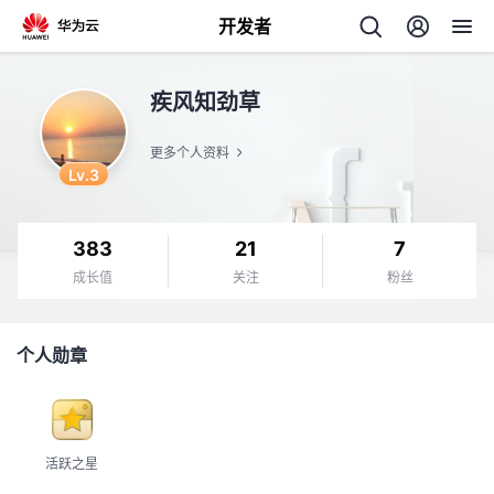
开发者
返
疾风知劲草
回
更多个人资料
Lv.3
383
21
7
个
成长值
关注
粉丝
我
人
个人勋章
的
主
开
页
活跃之星
发