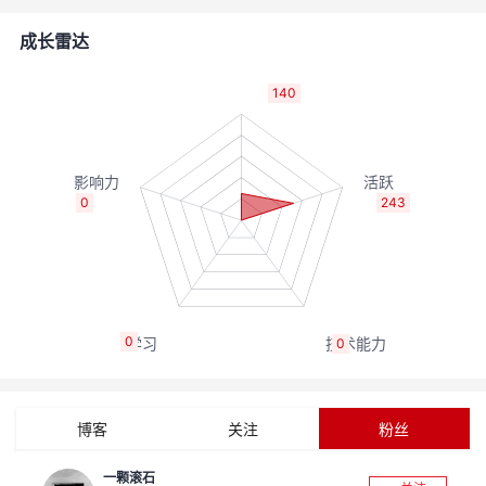
者
成长雷达
我
140
的
我
博
的
我
0
243
客
论
的
我
坛
圈
的
我
0
0
子
直
的
我
我
播
活
的
博客
关注
粉丝
我
动
关
的
一颗滚石