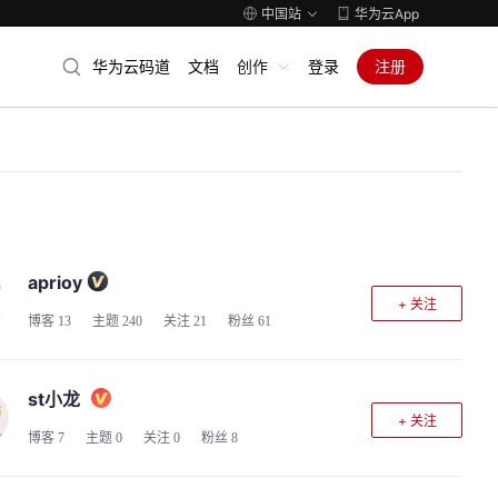
中国站
华为云App
华为云码道
文档
创作
登录
注册
aprioy
+ 关注
博客
13
主题
240
关注
21
粉丝
61
st小龙
+ 关注
博客
7
主题
0
关注
0
粉丝
8