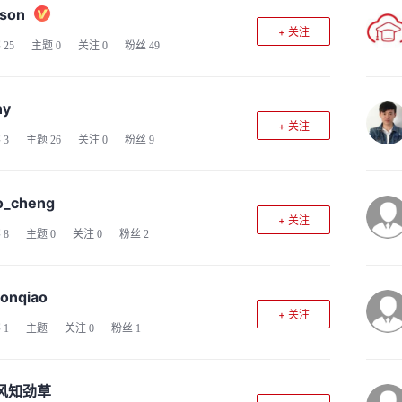
ison
+ 关注
客
25
主题
0
关注
0
粉丝
49
ny
+ 关注
客
3
主题
26
关注
0
粉丝
9
o_cheng
+ 关注
客
8
主题
0
关注
0
粉丝
2
vonqiao
+ 关注
客
1
主题
关注
0
粉丝
1
风知劲草