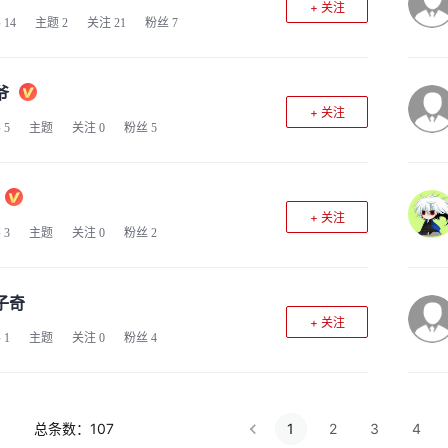
+ 关注
客
14
主题
2
关注
21
粉丝
7
爷
+ 关注
客
5
主题
关注
0
粉丝
5
+ 关注
客
3
主题
关注
0
粉丝
2
子奇
+ 关注
客
1
主题
关注
0
粉丝
4
总条数：107
1
2
3
4