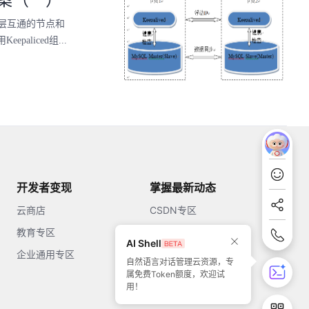
二层互通的节点和
liced组...
开发者变现
掌握最新动态
云商店
CSDN专区
教育专区
知乎
AI Shell
企业通用专区
开源中国
自然语言对话管理云资源，专
属免费Token额度，欢迎试
51CTO
用！
今日头条