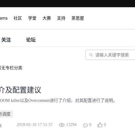
rams
社区
学堂
大赛
支持
茶思屋
关注
论坛
暂无专栏分类
简介及配置建议
OM killer以及Overcommit进行了介绍，对其配置进行了说明。
务调度
2018-01-10 17:51:57
13294
0
0
g