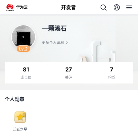
开发者
返
一颗滚石
回
更多个人资料
Lv.2
81
27
7
个
成长值
关注
粉丝
我
人
个人勋章
的
主
开
页
活跃之星
发