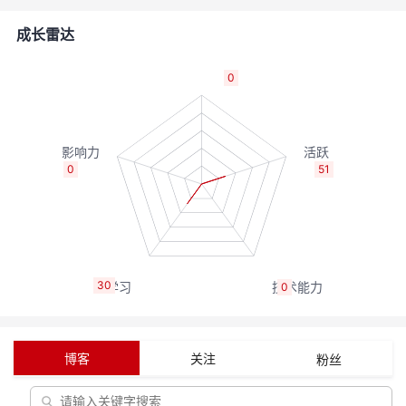
者
成长雷达
我
0
的
我
博
的
我
0
51
客
论
的
我
坛
圈
的
我
30
0
子
直
的
我
我
播
活
的
博客
关注
粉丝
我
动
关
的