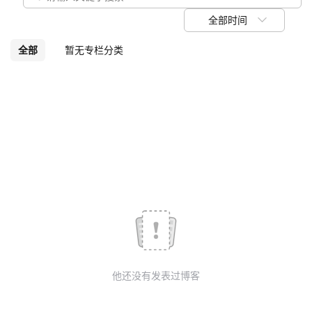
我
注
的
开
全部时间
的
Programs
发
全部
暂无专栏分类
支
者
持
学
我
堂
的
我
我
技
的
的
我
术
云
课
的
我
他还没有发表过博客
支
声
程
认
的
我