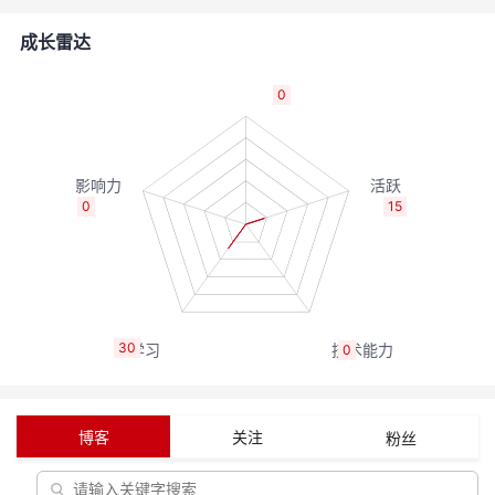
者
成长雷达
我
0
的
我
博
的
我
0
15
客
论
的
我
坛
圈
的
我
30
0
子
直
的
我
我
播
活
的
博客
关注
粉丝
我
动
关
的