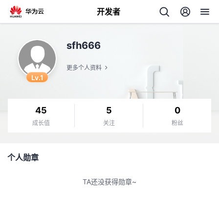
开发者
返
sfh666
回
更多个人资料
Lv.1
45
5
0
个
成长值
关注
粉丝
我
人
个人勋章
的
主
TA还没获得勋章~
开
页
发