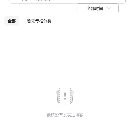
我
注
的
开
全部时间
的
Programs
发
全部
暂无专栏分类
支
者
持
学
我
堂
的
我
我
技
的
的
我
术
云
课
的
我
他还没有发表过博客
支
声
程
认
的
我