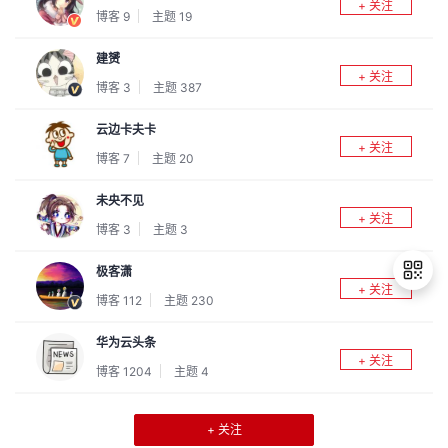
+ 关注
博客
9
主题
19
议
注
验
收
建赟
藏
+ 关注
博客
3
主题
387
云边卡夫卡
+ 关注
博客
7
主题
20
未央不见
+ 关注
博客
3
主题
3
极客潇
+ 关注
博客
112
主题
230
华为云头条
退
+ 关注
出
博客
1204
主题
4
登
录
+ 关注