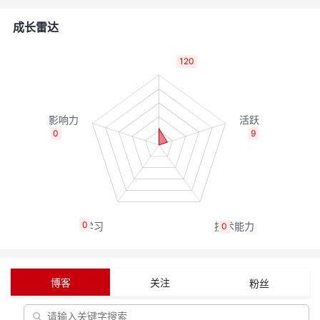
的
Programs
发
者
成长雷达
支
者
我
120
持
学
的
我
我
堂
博
的
我
0
9
的
我
客
论
的
我
我
技
的
坛
圈
的
我
的
我
0
0
术
云
子
直
的
我
课
的
我
支
声
播
活
的
程
认
的
我
博客
关注
粉丝
持
建
动
关
证
实
的