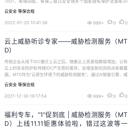
7001、等保四级、等保三级以及全球多个国家隐私保护法案等20
+合规模板，覆盖360+安全要求，形成150+自动化合规策略，可以
云安全
等保合规
对云上多个服务进行自动化扫描，极大提升客户安全合规工作效率
2022-01-20 10:41:36
999+
0
0
云上威胁听诊专家——威胁检测服务（MT
D）
传统企业从线下IDC搬迁上云之后，随着云上资源指数级增加，公有
云上的安全防护和传统IDC产生质的差异，会增加新的风险点和暴露
面。MTD作为“云原生环境下的威胁检测服务”，通过AI智能引擎、威
胁情报、规则基线等检测能力，对IAM、CTS、OBS、DNS等云服
云安全
等保合规
务日志进行多维检测，识别租户海量账号、资源、审计、桶资产数
据的异常和风险。
2021-12-30 19:17:54
999+
0
0
福利专车，“1”促到底 | 威胁检测服务（MT
D）上线11.11钜惠体验啦，错过这波等一