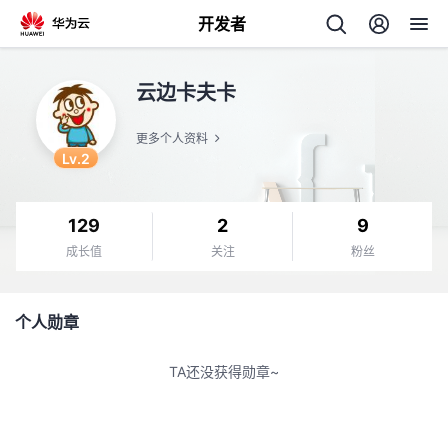
开发者
返
云边卡夫卡
回
更多个人资料
Lv.2
129
2
9
个
成长值
关注
粉丝
我
人
个人勋章
我
的
主
TA还没获得勋章~
我
的
开
页
我
的
开
发