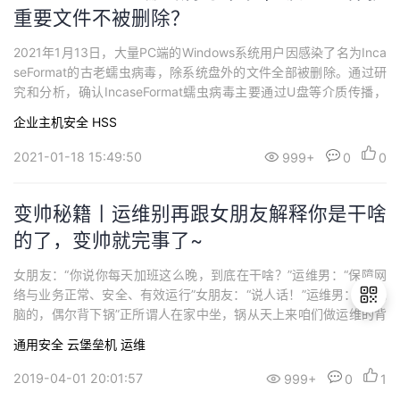
重要文件不被删除？
2021年1月13日，大量PC端的Windows系统用户因感染了名为Inca
seFormat的古老蠕虫病毒，除系统盘外的文件全部被删除。通过研
究和分析，确认IncaseFormat蠕虫病毒主要通过U盘等介质传播，
本次事件是其潜伏期结束后定时触发的删除文件行为。PC用户遭遇
企业主机安全 HSS
了IncaseFormat的袭击，“云上”用户能否逃过一劫？
2021-01-18 15:49:50
999+
0
0
变帅秘籍丨运维别再跟女朋友解释你是干啥
的了，变帅就完事了~
女朋友：“你说你每天加班这么晚，到底在干啥？”运维男：“保障网
络与业务正常、安全、有效运行”女朋友：“说人话！”运维男：“修电
脑的，偶尔背下锅”正所谓人在家中坐，锅从天上来咱们做运维的背
锅就完事了渣男锡纸烫，渣女da波浪运维不一样，没有头发烫背不
通用安全
云堡垒机
运维
背锅另说，面对日益稀少的发量，只能对着苍天高喊“这谁顶的住啊”
退
现在送各位一份变帅秘籍！扫一扫，让自己变帅变年轻~只要够帅，
2019-04-01 20:01:57
999+
0
1
出
发量少也能找到真爱==变帅...