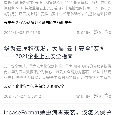
年！
威胁检测服务MTD 云原生AI智能检测 11.11 钜惠体验上线！ 威胁检
测服务 MTD 持续监控云上恶意活动和未经授权的行为。 入门包（2
0元/月）已正式上线！更推出双十一钜惠体验价，助您快速监控识
别云服务日志中的潜在威胁，生成告警事件。
云安全
等保合规
管理检测与响应
通用安全
2021-11-02 17:01:58
999+
0
0
华为云厚积薄发，大展“云上安全”宏图！
——2021企业上云安全指南
云上安全为基，华为云为您保驾护航！作为国内TOP2的云服务提供
商，华为云以数据保护为核心，以云安全能力为基石，以法律法规
业界标准遵从为城墙，以安全生态圈为护城河，依托华为独有的
软、硬件优势，打造业界领先的竞争力，构建起面向不同区域、不
云安全
企业数字化
等保合规
通用安全
同行业的完善云服务安全保障体系，为客户构筑安全可信的平台和
云服务，使能客户安全用云。
2021-04-27 10:58:12
999+
0
0
IncaseFormat蠕虫病毒来袭，该怎么保护