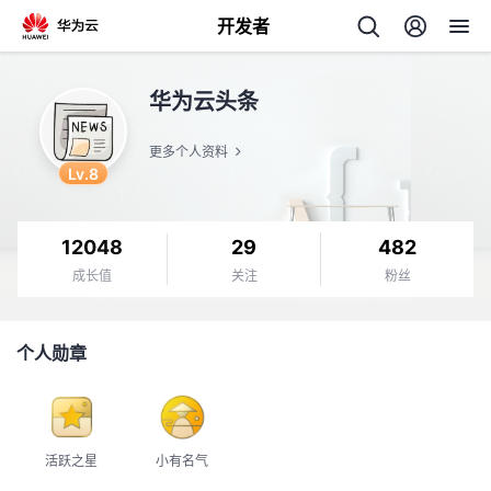
开发者
返
华为云头条
回
更多个人资料
Lv.8
12048
29
482
个
成长值
关注
粉丝
我
人
个人勋章
的
主
开
页
活跃之星
小有名气
发