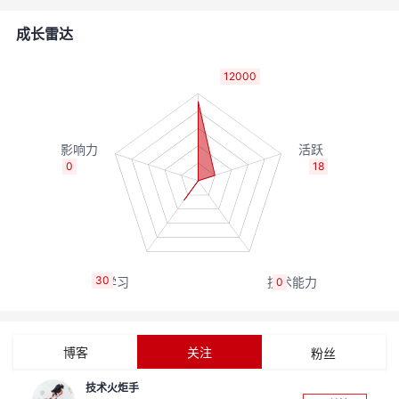
者
成长雷达
我
12000
的
我
博
的
我
0
18
客
论
的
我
坛
圈
的
我
30
0
子
直
的
我
我
播
活
的
博客
关注
粉丝
我
动
关
的
技术火炬手